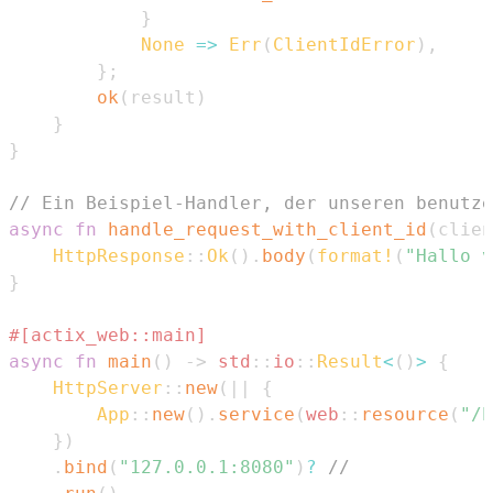
}
None
=>
Err
(
ClientIdError
)
,
}
;
ok
(
result
)
}
}
// Ein Beispiel-Handler, der unseren benutze
async
fn
handle_request_with_client_id
(
clien
HttpResponse
::
Ok
(
)
.
body
(
format!
(
"Hallo v
}
#[actix_web::main]
async
fn
main
(
)
->
std
::
io
::
Result
<
(
)
>
{
HttpServer
::
new
(
|
|
{
App
::
new
(
)
.
service
(
web
::
resource
(
"/h
}
)
.
bind
(
"127.0.0.1:8080"
)
?
//