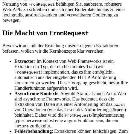
Nutzung von
befähigen Sie, sauberere, robustere
FromRequest
Web-APIs zu schreiben und sich über Boilerplate hinaus zu einer
hochgradig ausdrucksstarken und verwaltbaren Codierung zu
bewegen.
Die Macht von
FromRequest
Bevor wir uns mit der Erstellung unserer eigenen Extraktoren
befassen, wollen wir die Kernkonzepte klar verstehen.
Extractor
: Im Kontext von Web-Frameworks ist ein
Extraktor ein Typ, der ein bestimmtes Trait (wie
) implementiert, das es ihm ermöglicht,
FromRequest
automatisch aus der eingehenden HTTP-Anforderung
konstruiert zu werden. Dieser Vorgang geschieht, bevor Ihre
Handlerfunktion aufgerufen wird.
Asynchrone Kontexte
: Sowohl Axum als auch Actix Web
sind asynchrone Frameworks. Das bedeutet, dass die
Extraktion von Daten aus einer Anforderung oft das
await
von Operationen (wie das Lesen des Anforderungskörpers)
beinhaltet. Daher wird die
-Implementierung
FromRequest
typischerweise selbst eine
-Funktion sein, die ein
async
zurückgibt.
Future
Fehlerbehandlung
: Extraktoren können fehlschlagen. Zum