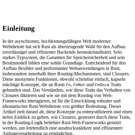
Einleitung
In der asynchronen, hochleistungsfähigen Welt moderner
Webdienste hat sich Rust als überzeugende Wahl für den Aufbau
zuverlässiger und effizienter Backends herauskristallisiert. Sein
starkes Typsystem, die Garantien für Speichersicherheit und sein
Besitzmodell bilden eine solide Grundlage. Entscheidend für den
Aufbau flexibler und performanter Webanwendungen in Rust,
insbesondere innerhalb ihrer Routing-Mechanismen, sind Closures.
Diese anonymen Funktionen, obwohl scheinbar einfach, kapseln
mächtige Konzepte, die an Rusts
,
und
Traits
Fn
FnMut
FnOnce
gebunden sind. Das Verständnis, wie diese Traits das Verhalten von
Closures diktieren und wie sie mit dem Routing von Web-
Frameworks interagieren, ist für die Entwicklung robuster und
idiomatischer Rust-Webdienste von größter Bedeutung. Dieser
Artikel zielt darauf ab, diese Konzepte zu entmystifizieren und einen
tiefen Einblick zu geben, wie Closures, gesteuert durch diese Traits,
in der Routing-Logik beliebter Rust-Web-Frameworks genutzt
werden, um letztendlich eine ausdrucksstärkere und effizientere
Anfrageverarbeitung zu ermöglichen.