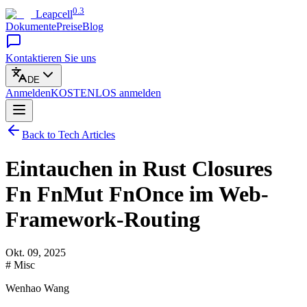
0.3
Leapcell
Dokumente
Preise
Blog
Kontaktieren Sie uns
DE
Anmelden
KOSTENLOS
anmelden
Back to Tech Articles
Eintauchen in Rust Closures
Fn FnMut FnOnce im Web-
Framework-Routing
Okt. 09, 2025
# Misc
Wenhao Wang