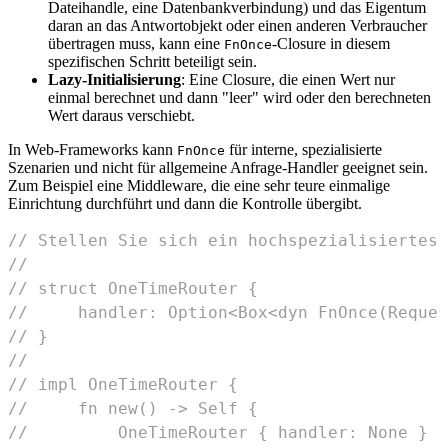
Dateihandle, eine Datenbankverbindung) und das Eigentum
daran an das Antwortobjekt oder einen anderen Verbraucher
übertragen muss, kann eine
-Closure in diesem
FnOnce
spezifischen Schritt beteiligt sein.
Lazy-Initialisierung
: Eine Closure, die einen Wert nur
einmal berechnet und dann "leer" wird oder den berechneten
Wert daraus verschiebt.
In Web-Frameworks kann
für interne, spezialisierte
FnOnce
Szenarien und nicht für allgemeine Anfrage-Handler geeignet sein.
Zum Beispiel eine Middleware, die eine sehr teure einmalige
Einrichtung durchführt und dann die Kontrolle übergibt.
// Stellen Sie sich ein hochspezialisiertes 
//
// struct OneTimeRouter {
//     handler: Option<Box<dyn FnOnce(Reques
// }
//
// impl OneTimeRouter {
//     fn new() -> Self {
//         OneTimeRouter { handler: None }