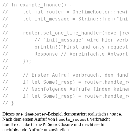
// fn example_fnonce() {
//     let mut router = OneTimeRouter::new()
//     let init_message = String::from("Init
//
//     router.set_one_time_handler(move |req
//         // `init_message` wird hier verbr
//         println!("First and only request 
//         Response // Vereinfachte Antwort
//     });
//
//     // Erster Aufruf verbraucht den Handl
//     if let Some(_resp) = router.handle_re
//     // Nachfolgende Aufrufe finden keinen
//     if let Some(_resp) = router.handle_re
// }
Dieses
-Beispiel demonstriert realistisch
.
OneTimeRouter
FnOnce
Nach dem ersten Aufruf von
verbraucht
handle_request
die
-Closure und macht sie für
handler.take()
FnOnce
nachfolgende Aufrufe unzugänglich.