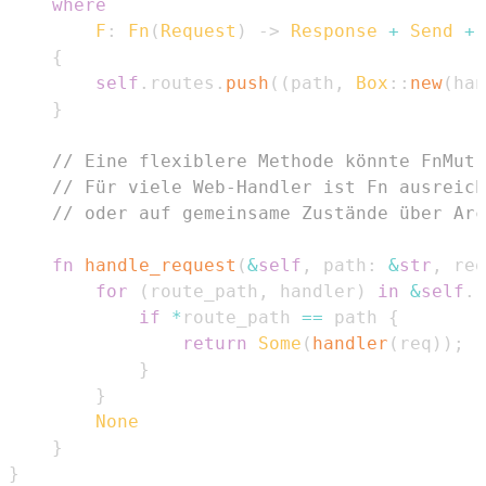
where
F
:
Fn
(
Request
)
->
Response
+
Send
+
{
self
.
routes
.
push
(
(
path
,
Box
::
new
(
han
}
// Eine flexiblere Methode könnte FnMut 
// Für viele Web-Handler ist Fn ausreich
// oder auf gemeinsame Zustände über Arc
fn
handle_request
(
&
self
,
 path
:
&
str
,
 req
for
(
route_path
,
 handler
)
in
&
self
.
r
if
*
route_path 
==
 path 
{
return
Some
(
handler
(
req
)
)
;
}
}
None
}
}