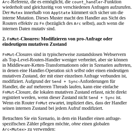
-Referenz, die es ermöglicht, die
-Funktion
Arc
count_handler
wiederholt und gleichzeitig von verschiedenen Anfragen aufzurufen.
Der
innerhalb von
kümmert sich sicher um die
Mutex
AppState
interne Mutation. Dieses Muster macht den Handler aus Sicht des
Routers effektiv zu
(bezüglich des
selbst), auch wenn die
Fn
Arc
internen Daten mutativ sind.
2.
-Closures: Modifizieren von pro-Anfrage oder
FnMut
eindeutigem mutativen Zustand
-Closures sind in typischerweise zustandslosen Webservern
FnMut
als Top-Level-Routen-Handler weniger verbreitet, aber sie können
in Middleware-Ketten-Transformationen oder in Szenarien auftreten,
in denen eine Handler-Operation
sich selbst
oder einen eindeutigen
mutativen Zustand, der mit einer einzelnen Anfrage verbunden ist,
modifiziert. Aufgrund der
-Anforderungen für
Send + Sync
Handler, die auf mehreren Threads laufen, kann eine einfache
-Closure, die lokalen mutativen Zustand erfasst, nicht direkt
FnMut
registriert werden, wenn dieser Zustand nicht
ist.
Send + Sync
Wenn ein Router
erwartet, impliziert dies, dass der Handler
FnMut
seinen internen Zustand bei jedem Aufruf modifiziert.
Betrachten Sie ein Szenario, in dem ein Handler einen anfrage-
spezifischen Zähler pflegen möchte,
ohne
einen globalen
zu verwenden:
Arc<Mutex>