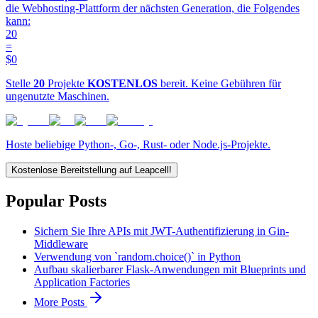
die Webhosting-Plattform der nächsten Generation, die Folgendes
kann:
20
=
$0
Stelle
20
Projekte
KOSTENLOS
bereit. Keine Gebühren für
ungenutzte Maschinen.
Hoste beliebige Python-, Go-, Rust- oder Node.js-Projekte.
Kostenlose Bereitstellung auf Leapcell!
Popular Posts
Sichern Sie Ihre APIs mit JWT-Authentifizierung in Gin-
Middleware
Verwendung von `random.choice()` in Python
Aufbau skalierbarer Flask-Anwendungen mit Blueprints und
Application Factories
More Posts