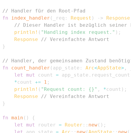
// Handler für den Root-Pfad
fn
index_handler
(
_req
:
Request
)
->
Response
// Dieser Handler ist bezüglich seiner E
println!
(
"Handling index request."
)
;
Response
// Vereinfachte Antwort
}
// Handler, der gemeinsamen Zustand benötigt
fn
count_handler
(
app_state
:
Arc
<
AppState
>
,
 _
let
mut
 count 
=
 app_state
.
request_count
.
*
count 
+=
1
;
println!
(
"Request count: {}"
,
*
count
)
;
Response
// Vereinfachte Antwort
}
fn
main
(
)
{
let
mut
 router 
=
Router
::
new
(
)
;
let
 app_state 
=
Arc
::
new
(
AppState
::
new
(
)