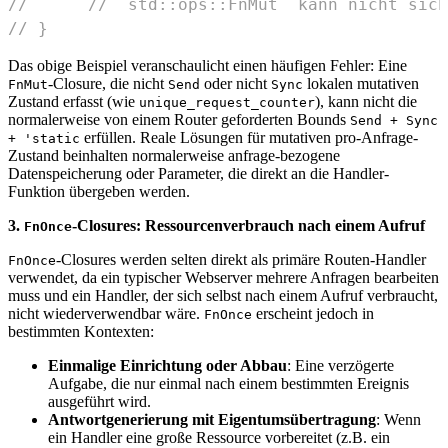
//      // `std::ops::FnMut` kann nicht sich
// }
Das obige Beispiel veranschaulicht einen häufigen Fehler: Eine
-Closure, die nicht
oder nicht
lokalen mutativen
FnMut
Send
Sync
Zustand erfasst (wie
), kann nicht die
unique_request_counter
normalerweise von einem Router geforderten Bounds
Send + Sync
erfüllen. Reale Lösungen für mutativen pro-Anfrage-
+ 'static
Zustand beinhalten normalerweise anfrage-bezogene
Datenspeicherung oder Parameter, die direkt an die Handler-
Funktion übergeben werden.
3.
-Closures: Ressourcenverbrauch nach einem Aufruf
FnOnce
-Closures werden selten direkt als primäre Routen-Handler
FnOnce
verwendet, da ein typischer Webserver mehrere Anfragen bearbeiten
muss und ein Handler, der sich selbst nach einem Aufruf verbraucht,
nicht wiederverwendbar wäre.
erscheint jedoch in
FnOnce
bestimmten Kontexten:
Einmalige Einrichtung oder Abbau
: Eine verzögerte
Aufgabe, die nur einmal nach einem bestimmten Ereignis
ausgeführt wird.
Antwortgenerierung mit Eigentumsübertragung
: Wenn
ein Handler eine große Ressource vorbereitet (z.B. ein