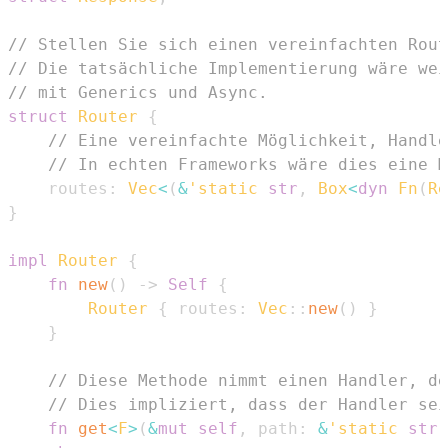
// Stellen Sie sich einen vereinfachten Rout
// Die tatsächliche Implementierung wäre wei
// mit Generics und Async.
struct
Router
{
// Eine vereinfachte Möglichkeit, Handle
// In echten Frameworks wäre dies eine M
    routes
:
Vec
<
(
&
'static
str
,
Box
<
dyn
Fn
(
Re
}
impl
Router
{
fn
new
(
)
->
Self
{
Router
{
 routes
:
Vec
::
new
(
)
}
}
// Diese Methode nimmt einen Handler, de
// Dies impliziert, dass der Handler sei
fn
get
<
F
>
(
&
mut
self
,
 path
:
&
'static
str
,