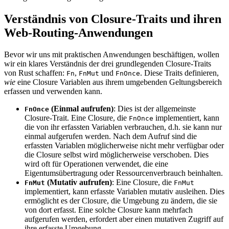
Verständnis von Closure-Traits und ihren
Web-Routing-Anwendungen
Bevor wir uns mit praktischen Anwendungen beschäftigen, wollen
wir ein klares Verständnis der drei grundlegenden Closure-Traits
von Rust schaffen:
,
und
. Diese Traits definieren,
Fn
FnMut
FnOnce
wie
eine Closure Variablen aus ihrem umgebenden Geltungsbereich
erfassen und verwenden kann.
(Einmal aufrufen)
: Dies ist der allgemeinste
FnOnce
Closure-Trait. Eine Closure, die
implementiert, kann
FnOnce
die von ihr erfassten Variablen verbrauchen, d.h. sie kann nur
einmal aufgerufen werden. Nach dem Aufruf sind die
erfassten Variablen möglicherweise nicht mehr verfügbar oder
die Closure selbst wird möglicherweise verschoben. Dies
wird oft für Operationen verwendet, die eine
Eigentumsübertragung oder Ressourcenverbrauch beinhalten.
(Mutativ aufrufen)
: Eine Closure, die
FnMut
FnMut
implementiert, kann erfasste Variablen mutativ ausleihen. Dies
ermöglicht es der Closure, die Umgebung zu ändern, die sie
von dort erfasst. Eine solche Closure kann mehrfach
aufgerufen werden, erfordert aber einen mutativen Zugriff auf
ihre erfasste Umgebung.