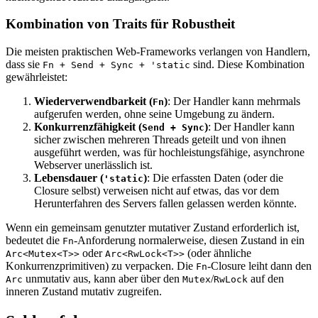
Kombination von Traits für Robustheit
Die meisten praktischen Web-Frameworks verlangen von Handlern,
dass sie
sind. Diese Kombination
Fn + Send + Sync + 'static
gewährleistet:
Wiederverwendbarkeit (
)
: Der Handler kann mehrmals
Fn
aufgerufen werden, ohne seine Umgebung zu ändern.
Konkurrenzfähigkeit (
)
: Der Handler kann
Send + Sync
sicher zwischen mehreren Threads geteilt und von ihnen
ausgeführt werden, was für hochleistungsfähige, asynchrone
Webserver unerlässlich ist.
Lebensdauer (
)
: Die erfassten Daten (oder die
'static
Closure selbst) verweisen nicht auf etwas, das vor dem
Herunterfahren des Servers fallen gelassen werden könnte.
Wenn ein gemeinsam genutzter mutativer Zustand erforderlich ist,
bedeutet die
-Anforderung normalerweise, diesen Zustand in ein
Fn
oder
(oder ähnliche
Arc<Mutex<T>>
Arc<RwLock<T>>
Konkurrenzprimitiven) zu verpacken. Die
-Closure leiht dann den
Fn
unmutativ aus, kann aber über den
/
auf den
Arc
Mutex
RwLock
inneren Zustand mutativ zugreifen.