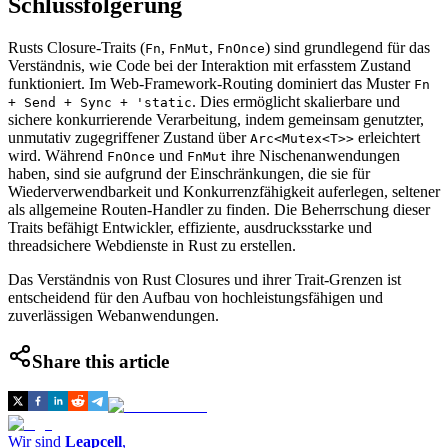
Schlussfolgerung
Rusts Closure-Traits (
,
,
) sind grundlegend für das
Fn
FnMut
FnOnce
Verständnis, wie Code bei der Interaktion mit erfasstem Zustand
funktioniert. Im Web-Framework-Routing dominiert das Muster
Fn
. Dies ermöglicht skalierbare und
+ Send + Sync + 'static
sichere konkurrierende Verarbeitung, indem gemeinsam genutzter,
unmutativ zugegriffener Zustand über
erleichtert
Arc<Mutex<T>>
wird. Während
und
ihre Nischenanwendungen
FnOnce
FnMut
haben, sind sie aufgrund der Einschränkungen, die sie für
Wiederverwendbarkeit und Konkurrenzfähigkeit auferlegen, seltener
als allgemeine Routen-Handler zu finden. Die Beherrschung dieser
Traits befähigt Entwickler, effiziente, ausdrucksstarke und
threadsichere Webdienste in Rust zu erstellen.
Das Verständnis von Rust Closures und ihrer Trait-Grenzen ist
entscheidend für den Aufbau von hochleistungsfähigen und
zuverlässigen Webanwendungen.
Share this article
Wir sind
Leapcell
,