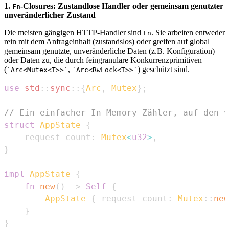
1.
-Closures: Zustandlose Handler oder gemeinsam genutzter
Fn
unveränderlicher Zustand
Die meisten gängigen HTTP-Handler sind
. Sie arbeiten entweder
Fn
rein mit dem Anfrageinhalt (zustandslos) oder greifen auf global
gemeinsam genutzte, unveränderliche Daten (z.B. Konfiguration)
oder Daten zu, die durch feingranulare Konkurrenzprimitiven
(
,
) geschützt sind.
`Arc<Mutex<T>>`
`Arc<RwLock<T>>`
use
std
::
sync
::
{
Arc
,
Mutex
}
;
// Ein einfacher In-Memory-Zähler, auf den v
struct
AppState
{
    request_count
:
Mutex
<
u32
>
,
}
impl
AppState
{
fn
new
(
)
->
Self
{
AppState
{
 request_count
:
Mutex
::
new
}
}