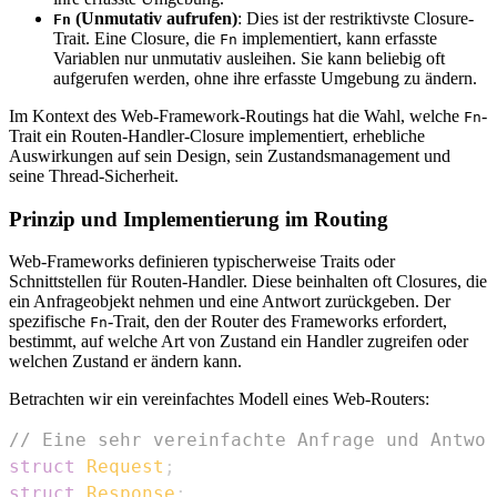
(Unmutativ aufrufen)
: Dies ist der restriktivste Closure-
Fn
Trait. Eine Closure, die
implementiert, kann erfasste
Fn
Variablen nur unmutativ ausleihen. Sie kann beliebig oft
aufgerufen werden, ohne ihre erfasste Umgebung zu ändern.
Im Kontext des Web-Framework-Routings hat die Wahl, welche
-
Fn
Trait ein Routen-Handler-Closure implementiert, erhebliche
Auswirkungen auf sein Design, sein Zustandsmanagement und
seine Thread-Sicherheit.
Prinzip und Implementierung im Routing
Web-Frameworks definieren typischerweise Traits oder
Schnittstellen für Routen-Handler. Diese beinhalten oft Closures, die
ein Anfrageobjekt nehmen und eine Antwort zurückgeben. Der
spezifische
-Trait, den der Router des Frameworks erfordert,
Fn
bestimmt, auf welche Art von Zustand ein Handler zugreifen oder
welchen Zustand er ändern kann.
Betrachten wir ein vereinfachtes Modell eines Web-Routers:
// Eine sehr vereinfachte Anfrage und Antwor
struct
Request
;
struct
Response
;