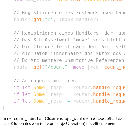
// Registrieren eines zustandslosen Hand
    router
.
get
(
"/"
,
 index_handler
)
;
// Registrieren eines Handlers, der `app
// Das Schlüsselwort `move` verschiebt d
// Die Closure leiht dann den `Arc` selb
// die Daten *innerhalb* des Mutex des A
// Da Arc mehrere unmutative Referenzen 
    router
.
get
(
"/count"
,
move
|
req
|
count_ha
// Anfragen simulieren
if
let
Some
(
_resp
)
=
 router
.
handle_reque
if
let
Some
(
_resp
)
=
 router
.
handle_reque
if
let
Some
(
_resp
)
=
 router
.
handle_reque
}
In der
-Closure ist
ein
.
count_handler
app_state
Arc<AppState>
Das Klonen des
(eine günstige Operation) erstellt eine neue
Arc