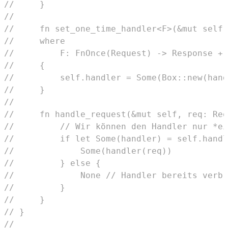
//     }
//
//     fn set_one_time_handler<F>(&mut self,
//     where
//         F: FnOnce(Request) -> Response + 
//     {
//         self.handler = Some(Box::new(hand
//     }
//
//     fn handle_request(&mut self, req: Req
//         // Wir können den Handler nur *ei
//         if let Some(handler) = self.handl
//             Some(handler(req))
//         } else {
//             None // Handler bereits verbr
//         }
//     }
// }
//