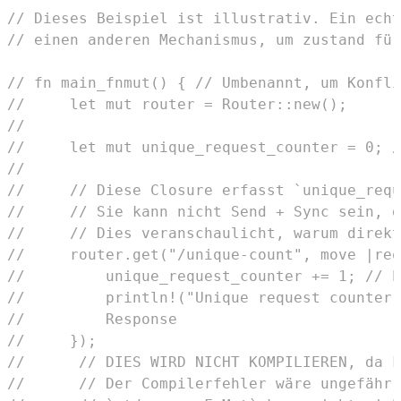
// Dieses Beispiel ist illustrativ. Ein echt
// einen anderen Mechanismus, um zustand für
// fn main_fnmut() { // Umbenannt, um Konfli
//     let mut router = Router::new();
//
//     let mut unique_request_counter = 0; /
//
//     // Diese Closure erfasst `unique_requ
//     // Sie kann nicht Send + Sync sein, d
//     // Dies veranschaulicht, warum direkt
//     router.get("/unique-count", move |req
//         unique_request_counter += 1; // E
//         println!("Unique request counter:
//         Response
//     });
//      // DIES WIRD NICHT KOMPILIEREN, da F
//      // Der Compilerfehler wäre ungefähr: