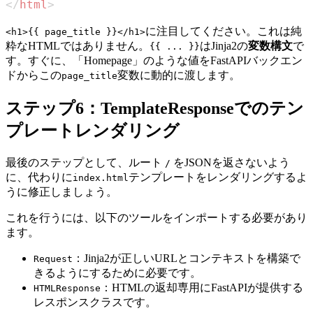
</
html
>
に注目してください。これは純
<h1>{{ page_title }}</h1>
粋なHTMLではありません。
はJinja2の
変数構文
で
{{ ... }}
す。すぐに、「Homepage」のような値をFastAPIバックエン
ドからこの
変数に動的に渡します。
page_title
ステップ6：TemplateResponseでのテン
プレートレンダリング
最後のステップとして、ルート
をJSONを返さないよう
/
に、代わりに
テンプレートをレンダリングするよ
index.html
うに修正しましょう。
これを行うには、以下のツールをインポートする必要があり
ます。
：Jinja2が正しいURLとコンテキストを構築で
Request
きるようにするために必要です。
：HTMLの返却専用にFastAPIが提供する
HTMLResponse
レスポンスクラスです。