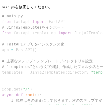
を修正してください。
main.py
# main.py
from
 fastapi 
import
# Jinja2Templatesをインポート
from
 fastapi
.
templating 
import
# FastAPIアプリをインスタンス化
app 
=
 FastAPI
(
)
# 主要なステップ：テンプレートディレクトリを設定
# "templates"という文字列は、作成したフォルダ名と
templates 
=
 Jinja2Templates
(
directory
=
"templ
@app
.
get
(
"/"
)
async
def
root
(
)
:
# 現在はそのままにしておきます。次のステップで変