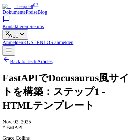
0.3
Leapcell
Dokumente
Preise
Blog
Kontaktieren Sie uns
DE
Anmelden
KOSTENLOS
anmelden
Back to Tech Articles
FastAPIでDocusaurus風サイ
トを構築：ステップ1 -
HTMLテンプレート
Nov. 02, 2025
# FastAPI
Grace Collins