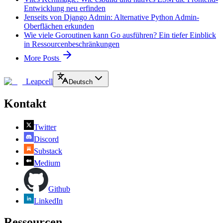
Entwicklung neu erfinden
Jenseits von Django Admin: Alternative Python Admin-
Oberflächen erkunden
Wie viele Goroutinen kann Go ausführen? Ein tiefer Einblick
in Ressourcenbeschränkungen
More Posts
Leapcell
Deutsch
Kontakt
Twitter
Discord
Substack
Medium
Github
LinkedIn
Ressourcen