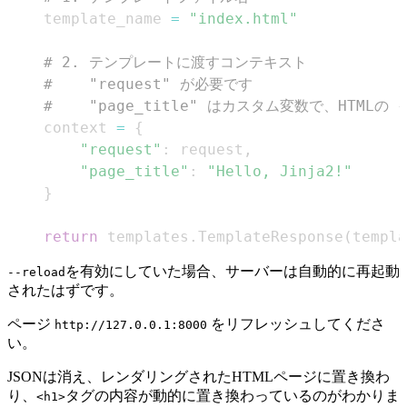
    template_name 
=
"index.html"
# 2. テンプレートに渡すコンテキスト
#    "request" が必要です
#    "page_title" はカスタム変数で、HTMLの {
    context 
=
{
"request"
:
 request
,
"page_title"
:
"Hello, Jinja2!"
}
return
 templates
.
TemplateResponse
(
templa
を有効にしていた場合、サーバーは自動的に再起動
--reload
されたはずです。
ページ
をリフレッシュしてくださ
http://127.0.0.1:8000
い。
JSONは消え、レンダリングされたHTMLページに置き換わ
り、
タグの内容が動的に置き換わっているのがわかりま
<h1>