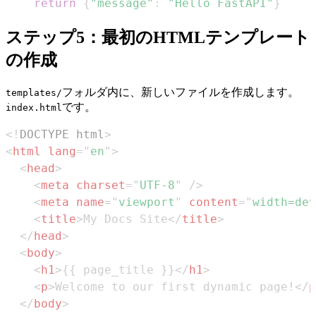
return
{
"message"
:
"Hello FastAPI"
}
ステップ5：最初のHTMLテンプレート
の作成
フォルダ内に、新しいファイルを作成します。
templates/
です。
index.html
<!
DOCTYPE
html
>
<
html
lang
=
"
en
"
>
<
head
>
<
meta
charset
=
"
UTF-8
"
/>
<
meta
name
=
"
viewport
"
content
=
"
width=dev
<
title
>
My Docs Site
</
title
>
</
head
>
<
body
>
<
h1
>
{{ page_title }}
</
h1
>
<
p
>
Welcome to our first dynamic page!
</
p
</
body
>