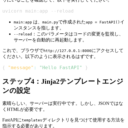
uvicorn main:app --reload
は、
で作成された
イ
main:app
main.py
app = FastAPI()
ンスタンスを指します。
：このパラメータはコードの変更を監視し、
--reload
サーバーを自動的に再起動します。
これで、ブラウザで
にアクセスして
http://127.0.0.1:8000
ください。以下のように表示されるはずです。
{
"message"
:
"Hello FastAPI"
}
ステップ4：Jinja2テンプレートエンジ
ンの設定
素晴らしい、サーバーは実行中です。しかし、JSONではな
くHTMLが必要です。
FastAPIに
ディレクトリを見つけて使用する方法を
templates
指示する必要があります。