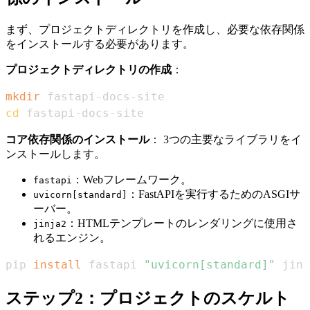
まず、プロジェクトディレクトリを作成し、必要な依存関係
をインストールする必要があります。
プロジェクトディレクトリの作成
：
mkdir
cd
 fastapi-docs-site
コア依存関係のインストール
： 3つの主要なライブラリをイ
ンストールします。
：Webフレームワーク。
fastapi
：FastAPIを実行するためのASGIサ
uvicorn[standard]
ーバー。
：HTMLテンプレートのレンダリングに使用さ
jinja2
れるエンジン。
pip 
install
 fastapi 
"uvicorn[standard]"
 jinj
ステップ2：プロジェクトのスケルト