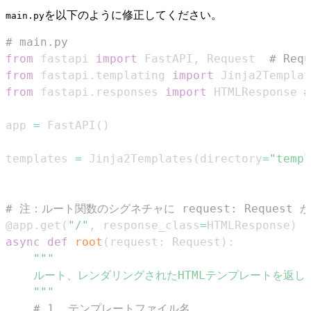
を以下のように修正してください。
main.py
# main.py
from
 fastapi 
import
 FastAPI
,
 Request  
# Re
from
 fastapi
.
templating 
import
from
 fastapi
.
responses 
import
 HTMLResponse 
app 
=
 FastAPI
(
)
templates 
=
 Jinja2Templates
(
directory
=
"templ
# 注：ルート関数のシグネチャに request: Reques
@app
.
get
(
"/"
,
 response_class
=
HTMLResponse
)
async
def
root
(
request
:
 Request
)
:
    """
# 1. テンプレートファイル名