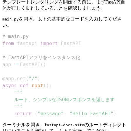
テンプレートレンダリングを開始する前に、まずFastAPI自
体が正しく動作していることを確認しましょう。
を開き、以下の基本的なコードを入力してくださ
main.py
い。
# main.py
from
 fastapi 
import
# FastAPIアプリをインスタンス化
app 
=
 FastAPI
(
)
@app
.
get
(
"/"
)
async
def
root
(
)
:
    """
return
{
"message"
:
"Hello FastAPI"
}
ターミナルを開き、
のルートディレクト
fastapi-docs-site
リにいることを確認して、以下を実行してください。