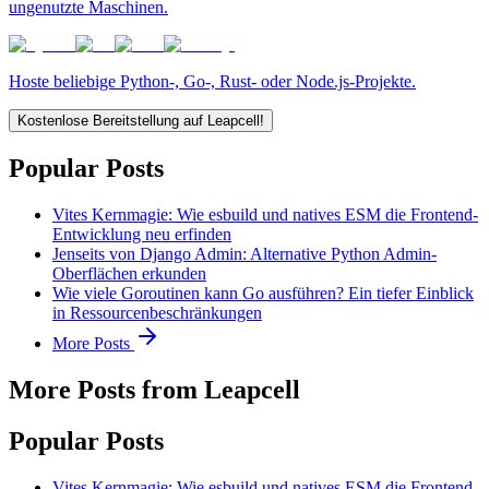
ungenutzte Maschinen.
Hoste beliebige Python-, Go-, Rust- oder Node.js-Projekte.
Kostenlose Bereitstellung auf Leapcell!
Popular Posts
Vites Kernmagie: Wie esbuild und natives ESM die Frontend-
Entwicklung neu erfinden
Jenseits von Django Admin: Alternative Python Admin-
Oberflächen erkunden
Wie viele Goroutinen kann Go ausführen? Ein tiefer Einblick
in Ressourcenbeschränkungen
More Posts
More Posts from Leapcell
Popular Posts
Vites Kernmagie: Wie esbuild und natives ESM die Frontend-