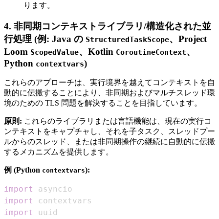
ります。
4. 非同期コンテキストライブラリ/構造化された並
行処理 (例: Java の
、Project
StructuredTaskScope
Loom
、Kotlin
、
ScopedValue
CoroutineContext
Python
)
contextvars
これらのアプローチは、実行境界を越えてコンテキストを自
動的に伝搬することにより、非同期およびマルチスレッド環
境のための TLS 問題を解決することを目指しています。
原則:
これらのライブラリまたは言語機能は、現在の実行コ
ンテキストをキャプチャし、それを子タスク、スレッドプー
ルからのスレッド、または非同期操作の継続に自動的に伝搬
するメカニズムを提供します。
例 (Python
):
contextvars
import
import
import