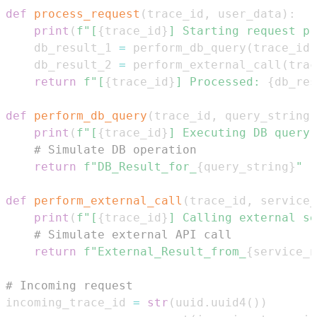
def
process_request
(
trace_id
,
 user_data
)
:
print
(
f"[
{
trace_id
}
] Starting request pr
    db_result_1 
=
 perform_db_query
(
trace_id
,
    db_result_2 
=
 perform_external_call
(
trac
return
f"[
{
trace_id
}
] Processed: 
{
db_res
def
perform_db_query
(
trace_id
,
 query_string
)
print
(
f"[
{
trace_id
}
] Executing DB query:
# Simulate DB operation
return
f"DB_Result_for_
{
query_string
}
"
def
perform_external_call
(
trace_id
,
 service_
print
(
f"[
{
trace_id
}
] Calling external se
# Simulate external API call
return
f"External_Result_from_
{
service_n
# Incoming request
incoming_trace_id 
=
str
(
uuid
.
uuid4
(
)
)