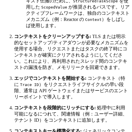
キスト伝搬のために、
を使
StructuredTaskScope
用した
が推奨されるパスです。リア
ScopedValue
クティブフレームワークは、独自のコンテキスト
メカニズム（例：Reactor の
）をしばし
Context
ば使用します。
コンテキストをクリーンアップする:
TLS または明示
的なセットアップ/ティアダウンが必要なメカニズムを
使用する場合、リクエストまたはタスクの終了時にコ
ンテキストが確実にクリアされるようにしてくださ
い。これにより、再利用されたスレッド間のコンテキ
ストの漏洩を防ぎ、メモリリークを回避できます。
エッジでコンテキストを開始する:
コンテキスト（特
に
）をリクエストライフサイクルの早い段
Trace ID
階、通常は API ゲートウェイまたはサービスのエント
リーポイントで導入します。
コンテキストを段階的にリッチにする:
処理中に利用
可能になるにつれて、関連情報（例：ユーザー詳細、
テナント ID）をコンテキストに追加します。
コンテキストキーを標準化する:
ジェネリックコンテ