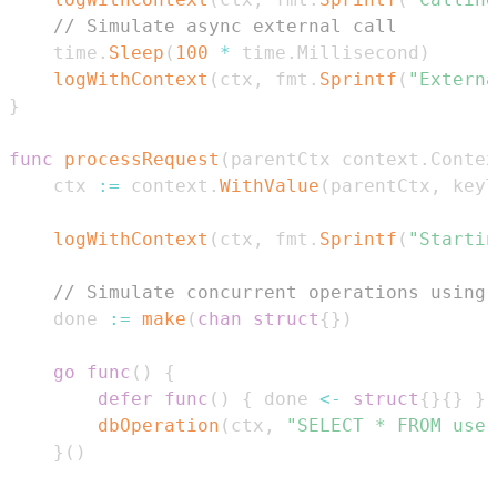
// Simulate async external call
	time
.
Sleep
(
100
*
 time
.
Millisecond
)
logWithContext
(
ctx
,
 fmt
.
Sprintf
(
"Externa
}
func
processRequest
(
parentCtx context
.
Contex
	ctx 
:=
 context
.
WithValue
(
parentCtx
,
 keyT
logWithContext
(
ctx
,
 fmt
.
Sprintf
(
"Startin
// Simulate concurrent operations using 
	done 
:=
make
(
chan
struct
{
}
)
go
func
(
)
{
defer
func
(
)
{
 done 
<-
struct
{
}
{
}
}
(
dbOperation
(
ctx
,
"SELECT * FROM user
}
(
)