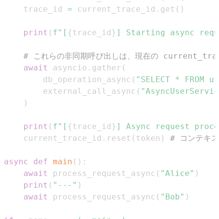
    trace_id 
=
 current_trace_id
.
get
(
)
print
(
f"[
{
trace_id
}
] Starting async requ
# これらの非同期呼び出しは、現在の current_tr
await
 asyncio
.
gather
(
        db_operation_async
(
"SELECT * FROM us
        external_call_async
(
"AsyncUserServic
)
print
(
f"[
{
trace_id
}
] Async request proce
    current_trace_id
.
reset
(
token
)
# コンテキ
async
def
main
(
)
:
await
 process_request_async
(
"Alice"
)
print
(
"---"
)
await
 process_request_async
(
"Bob"
)