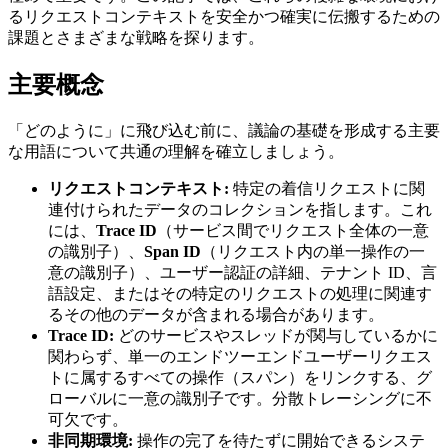
るリクエストコンテキストを安全かつ確実に伝搬するための
課題とさまざまな戦略を探ります。
主要概念
「どのように」に飛び込む前に、議論の基礎を形成する主要
な用語について共通の理解を確立しましょう。
リクエストコンテキスト:
特定の着信リクエストに関
連付けられたデータのコレクションを指します。これ
には、
Trace ID
（サービス間でリクエスト全体の一意
の識別子）、
Span ID
（リクエスト内の単一操作の一
意の識別子）、ユーザー認証の詳細、テナント ID、言
語設定、またはその特定のリクエストの処理に関連す
るその他のデータが含まれる場合があります。
Trace ID:
どのサービスやスレッドが関与しているかに
関わらず、単一のエンドツーエンドユーザーリクエス
トに属するすべての操作（スパン）をリンクする、グ
ローバルに一意の識別子です。分散トレーシングに不
可欠です。
非同期環境:
操作の完了を待たずに開始できるシステ