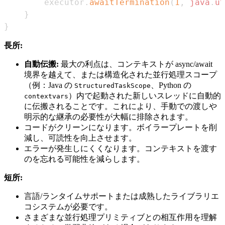
        executor
.
awaitTermination
(
1
,
java
.
ut
}
}
長所:
自動伝搬:
最大の利点は、コンテキストが async/await
境界を越えて、または構造化された並行処理スコープ
（例：Java の
、Python の
StructuredTaskScope
）内で起動された新しいスレッドに自動的
contextvars
に伝搬されることです。これにより、手動での渡しや
明示的な継承の必要性が大幅に排除されます。
コードがクリーンになります。ボイラープレートを削
減し、可読性を向上させます。
エラーが発生しにくくなります。コンテキストを渡す
のを忘れる可能性を減らします。
短所:
言語/ランタイムサポートまたは成熟したライブラリエ
コシステムが必要です。
さまざまな並行処理プリミティブとの相互作用を理解