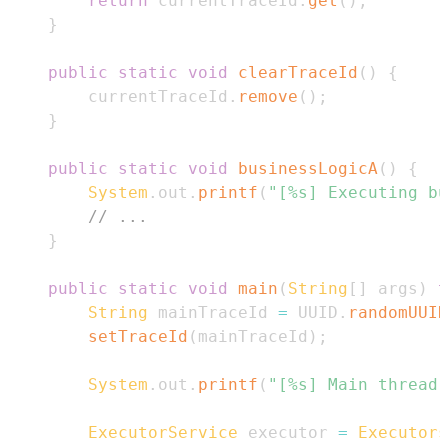
return
 currentTraceId
.
get
(
)
;
}
public
static
void
clearTraceId
(
)
{
        currentTraceId
.
remove
(
)
;
}
public
static
void
businessLogicA
(
)
{
System
.
out
.
printf
(
"[%s] Executing bu
// ...
}
public
static
void
main
(
String
[
]
 args
)
t
String
 mainTraceId 
=
 UUID
.
randomUUID
setTraceId
(
mainTraceId
)
;
System
.
out
.
printf
(
"[%s] Main thread 
ExecutorService
 executor 
=
Executors