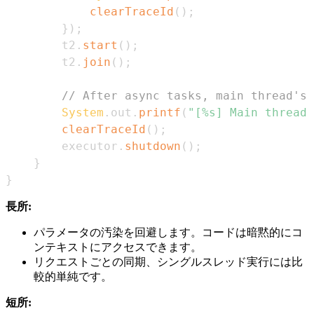
clearTraceId
(
)
;
}
)
;
        t2
.
start
(
)
;
        t2
.
join
(
)
;
// After async tasks, main thread's 
System
.
out
.
printf
(
"[%s] Main thread 
clearTraceId
(
)
;
        executor
.
shutdown
(
)
;
}
}
長所:
パラメータの汚染を回避します。コードは暗黙的にコ
ンテキストにアクセスできます。
リクエストごとの同期、シングルスレッド実行には比
較的単純です。
短所: