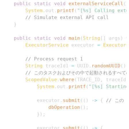
public
static
void
externalServiceCall
(
)
System
.
out
.
printf
(
"[%s] Calling exte
// Simulate external API call
}
public
static
void
main
(
String
[
]
 args
)
t
ExecutorService
 executor 
=
Executors
// Process request 1
String
 traceId1 
=
 UUID
.
randomUUID
(
)
.
// このタスクおよびその中で起動されるすべてのサ
ScopedValue
.
where
(
TRACE_ID
,
 traceId1
System
.
out
.
printf
(
"[%s] Starting
            executor
.
submit
(
(
)
->
{
// この
dbOperation
(
)
;
}
)
;
            executor
.
submit
(
(
)
->
{