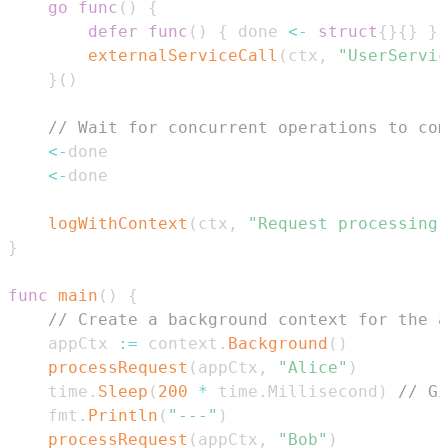
go
func
(
)
{
defer
func
(
)
{
 done 
<-
struct
{
}
{
}
}
(
externalServiceCall
(
ctx
,
"UserServic
}
(
)
// Wait for concurrent operations to com
<-
<-
logWithContext
(
ctx
,
"Request processing 
}
func
main
(
)
{
// Create a background context for the a
	appCtx 
:=
 context
.
Background
(
)
processRequest
(
appCtx
,
"Alice"
)
	time
.
Sleep
(
200
*
 time
.
Millisecond
)
// Gi
	fmt
.
Println
(
"---"
)
processRequest
(
appCtx
,
"Bob"
)