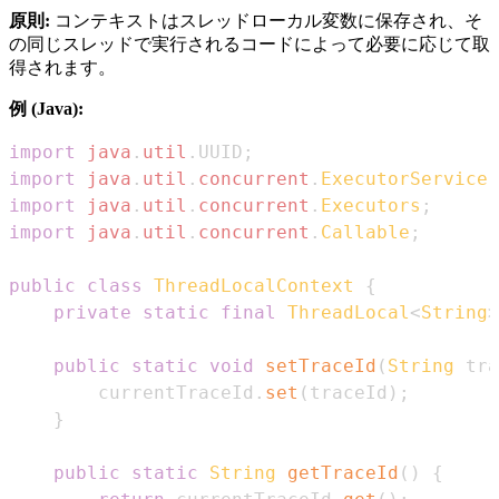
原則:
コンテキストはスレッドローカル変数に保存され、そ
の同じスレッドで実行されるコードによって必要に応じて取
得されます。
例 (Java):
import
java
.
util
.
UUID
;
import
java
.
util
.
concurrent
.
ExecutorService
;
import
java
.
util
.
concurrent
.
Executors
;
import
java
.
util
.
concurrent
.
Callable
;
public
class
ThreadLocalContext
{
private
static
final
ThreadLocal
<
String
>
public
static
void
setTraceId
(
String
 tra
        currentTraceId
.
set
(
traceId
)
;
}
public
static
String
getTraceId
(
)
{