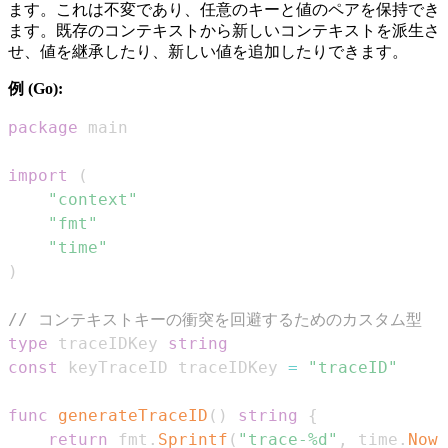
ます。これは不変であり、任意のキーと値のペアを保持でき
ます。既存のコンテキストから新しいコンテキストを派生さ
せ、値を継承したり、新しい値を追加したりできます。
例 (Go):
package
import
(
"context"
"fmt"
"time"
)
// コンテキストキーの衝突を回避するためのカスタム型
type
 traceIDKey 
string
const
 keyTraceID traceIDKey 
=
"traceID"
func
generateTraceID
(
)
string
{
return
 fmt
.
Sprintf
(
"trace-%d"
,
 time
.
Now
(