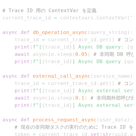
# Trace ID 用の ContextVar を定義
current_trace_id 
=
 contextvars
.
ContextVar
(
't
async
def
db_operation_async
(
query_string
)
:
    trace_id 
=
 current_trace_id
.
get
(
)
# コ
print
(
f"[
{
trace_id
}
] Async DB query: 
{
qu
await
 asyncio
.
sleep
(
0.05
)
# 非同期 DB 
print
(
f"[
{
trace_id
}
] Async DB query 
{
que
async
def
external_call_async
(
service_name
)
:
    trace_id 
=
 current_trace_id
.
get
(
)
# コ
print
(
f"[
{
trace_id
}
] Async external serv
await
 asyncio
.
sleep
(
0.1
)
# 非同期外部呼び
print
(
f"[
{
trace_id
}
] Async external serv
async
def
process_request_async
(
user_data
)
:
# 現在の非同期タスクの実行のために Trace ID を
    token 
=
 current_trace_id
.
set
(
str
(
uuid
.
uu