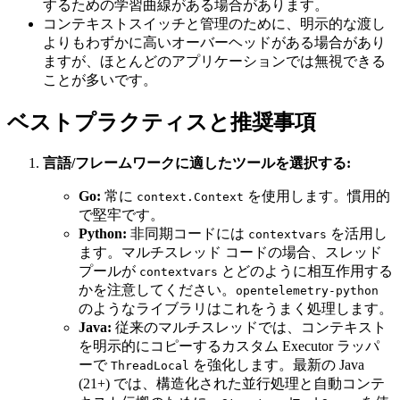
するための学習曲線がある場合があります。
コンテキストスイッチと管理のために、明示的な渡し
よりもわずかに高いオーバーヘッドがある場合があり
ますが、ほとんどのアプリケーションでは無視できる
ことが多いです。
ベストプラクティスと推奨事項
言語/フレームワークに適したツールを選択する:
Go:
常に
を使用します。慣用的
context.Context
で堅牢です。
Python:
非同期コードには
を活用し
contextvars
ます。マルチスレッド コードの場合、スレッド
プールが
とどのように相互作用する
contextvars
かを注意してください。
opentelemetry-python
のようなライブラリはこれをうまく処理します。
Java:
従来のマルチスレッドでは、コンテキスト
を明示的にコピーするカスタム Executor ラッパ
ーで
を強化します。最新の Java
ThreadLocal
(21+) では、構造化された並行処理と自動コンテ