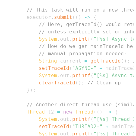
// This task will run on a new threa
        executor
.
submit
(
(
)
->
{
// Here, getTraceId() would retu
// unless explicitly set or inhe
System
.
out
.
printf
(
"[%s] Async ta
// How do we get mainTraceId her
// manual propagation needed:
String
 current 
=
getTraceId
(
)
;
/
setTraceId
(
"ASYNC-"
+
 mainTraceI
System
.
out
.
printf
(
"[%s] Async ta
clearTraceId
(
)
;
// Clean up
}
)
;
// Another direct thread use (simila
Thread
 t2 
=
new
Thread
(
(
)
->
{
System
.
out
.
printf
(
"[%s] Thread 2
setTraceId
(
"THREAD2-"
+
 mainTrac
System
.
out
.
printf
(
"[%s] Thread 2