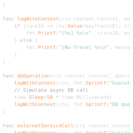
}
func
logWithContext
(
ctx context
.
Context
,
 mes
if
 traceID 
:=
 ctx
.
Value
(
keyTraceID
)
;
 tra
		fmt
.
Printf
(
"[%s] %s\n"
,
 traceID
,
 mes
}
else
{
		fmt
.
Printf
(
"[No-Trace] %s\n"
,
 messag
}
}
func
dbOperation
(
ctx context
.
Context
,
 query 
logWithContext
(
ctx
,
 fmt
.
Sprintf
(
"Executi
// Simulate async DB call
	time
.
Sleep
(
50
*
 time
.
Millisecond
)
logWithContext
(
ctx
,
 fmt
.
Sprintf
(
"DB quer
}
func
externalServiceCall
(
ctx context
.
Context
logWithContext
(
ctx
,
 fmt
.
Sprintf
(
"Calling