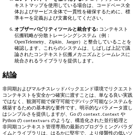
キストマップを使用している場合は、コードベース全
体およびサービス全体で一貫性を確保するために、標
準キーを定義および文書化してください。
オブザーバビリティツールと統合する:
コンテキスト
伝搬戦略が分散トレーシングシステム（例：
OpenTelemetry、Zipkin、Jaeger）と整合していることを
確認します。これらのシステムは、しばしば上記で議
論されたコンテキスト伝搬メカニズムとシームレスに
統合されるライブラリを提供します。
結論
非同期およびマルチスレッドバックエンド環境でリクエスト
コンテキストを安全かつ確実に渡すことは、単なる良い実践
ではなく、観測可能で保守可能でデバッグ可能なシステムを
構築するための基本的な要件です。明示的なパラメータ渡し
はシンプルさを提供しますが、Go の
や
context.Context
Python の
のような、構造化された並行処理と
contextvars
非同期コンテキスト管理専用の最新のプログラミングパラダ
イムとライブラリは、はるかに堅牢で、より侵襲性の低いソ