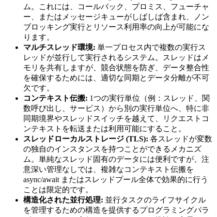
ム。これには、コールバック、プロミス、フューチャ
ー、またはメッセージキューがしばしば含まれ、ノン
ブロッキング実行とリソース利用率の向上が可能にな
ります。
マルチスレッド環境:
単一プロセス内で複数の実行ス
レッドが並行して実行されるシステム。スレッドはメ
モリを共有しますが、競合状態を防ぎ、データ整合性
を確保するためには、適切な同期とデータ分離が不可
欠です。
コンテキスト伝搬:
1つの実行単位（例：スレッド、関
数呼び出し、サービス）から別の実行単位へ、特に非
同期境界やスレッドスイッチを越えて、リクエストコ
ンテキストを転送または利用可能にすること。
スレッドローカルストレージ (TLS):
各スレッドが変数
の独自のインスタンスを持つことができるメカニズ
ム。単純なスレッド固有のデータには便利ですが、注
意深い管理なしでは、複雑なコンテキスト伝搬を
async/await またはスレッドプール全体で効果的に行う
ことは限定的です。
構造化された並行処理:
並行タスクのライフサイクル
を管理するための構造を提供するプログラミングパラ