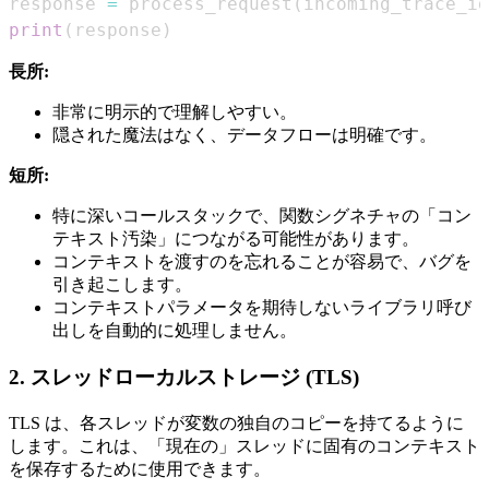
response 
=
 process_request
(
incoming_trace_id
print
(
response
)
長所:
非常に明示的で理解しやすい。
隠された魔法はなく、データフローは明確です。
短所:
特に深いコールスタックで、関数シグネチャの「コン
テキスト汚染」につながる可能性があります。
コンテキストを渡すのを忘れることが容易で、バグを
引き起こします。
コンテキストパラメータを期待しないライブラリ呼び
出しを自動的に処理しません。
2. スレッドローカルストレージ (TLS)
TLS は、各スレッドが変数の独自のコピーを持てるように
します。これは、「現在の」スレッドに固有のコンテキスト
を保存するために使用できます。