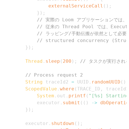
externalServiceCall
(
)
;
}
)
;
// 実際の Loom アプリケーションでは、V
// 従来の Thread Pool では、Exec
// ラッピング/手動伝搬が依然として必
// structured concurrency (
}
)
;
Thread
.
sleep
(
200
)
;
// タスクが実行され
// Process request 2
String
 traceId2 
=
 UUID
.
randomUUID
(
)
.
ScopedValue
.
where
(
TRACE_ID
,
 traceId2
System
.
out
.
printf
(
"[%s] Starting
            executor
.
submit
(
(
)
->
dbOperatio
}
)
;
        executor
.
shutdown
(
)
;