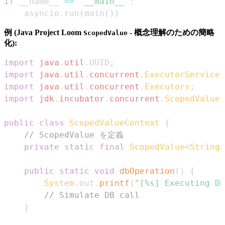
if
 __name__ 
==
'__main__'
:
    asyncio
.
run
(
main
(
)
)
例 (Java Project Loom
- 概念理解のための簡略
ScopedValue
化):
import
java
.
util
.
UUID
;
import
java
.
util
.
concurrent
.
ExecutorService
;
import
java
.
util
.
concurrent
.
Executors
;
import
jdk
.
incubator
.
concurrent
.
ScopedValue
;
public
class
ScopedValueContext
{
// ScopedValue を定義
private
static
final
ScopedValue
<
String
>
public
static
void
dbOperation
(
)
{
System
.
out
.
printf
(
"[%s] Executing DB
// Simulate DB call
}