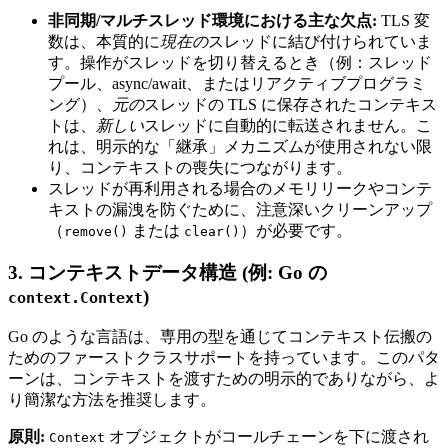
非同期/マルチスレッド環境における主な欠点:
TLS 変
数は、本質的に
現在の
スレッドに結び付けられていま
す。操作がスレッドを切り替えるとき（例：スレッド
プール、async/await、またはリアクティブプログラミ
ング）、
元の
スレッドの TLS に保存されたコンテキス
トは、
新しい
スレッドに自動的に転送されません。こ
れは、明示的な「継承」メカニズムが使用されない限
り、コンテキストの喪失につながります。
スレッドが再利用される場合のメモリリークやコンテ
キストの漏洩を防ぐために、注意深いクリーンアップ
（
または
）が必要です。
remove()
clear()
3. コンテキストデータ構造 (例: Go の
)
context.Context
Go のような言語は、専用の型を通じてコンテキスト伝搬の
ためのファーストクラスサポートを持っています。このパタ
ーンは、コンテキストを渡すための明示的でありながら、よ
り簡潔な方法を推奨します。
原則:
オブジェクトがコールチェーンを下に渡され
Context