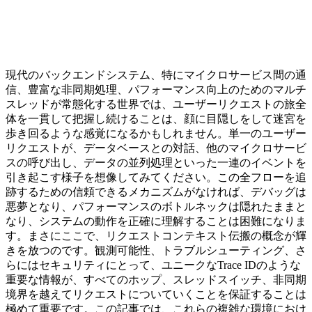
現代のバックエンドシステム、特にマイクロサービス間の通
信、豊富な非同期処理、パフォーマンス向上のためのマルチ
スレッドが常態化する世界では、ユーザーリクエストの旅全
体を一貫して把握し続けることは、顔に目隠しをして迷宮を
歩き回るような感覚になるかもしれません。単一のユーザー
リクエストが、データベースとの対話、他のマイクロサービ
スの呼び出し、データの並列処理といった一連のイベントを
引き起こす様子を想像してみてください。この全フローを追
跡するための信頼できるメカニズムがなければ、デバッグは
悪夢となり、パフォーマンスのボトルネックは隠れたままと
なり、システムの動作を正確に理解することは困難になりま
す。まさにここで、リクエストコンテキスト伝搬の概念が輝
きを放つのです。観測可能性、トラブルシューティング、さ
らにはセキュリティにとって、ユニークなTrace IDのような
重要な情報が、すべてのホップ、スレッドスイッチ、非同期
境界を越えてリクエストについていくことを保証することは
極めて重要です。この記事では、これらの複雑な環境におけ