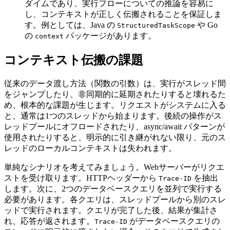
ダイムであり、実行フローについての推論を容易に
し、コンテキストが正しく伝搬されることを保証しま
す。例としては、Java の
や Go
StructuredTaskScope
の
パッケージがあります。
context
コンテキスト伝搬の課題
従来のデータ渡し方法（関数の引数）は、実行がスレッド間
をジャンプしたり、非同期的に延期されたりすると壊れるた
め、根本的な課題が生じます。リクエストがシステムに入る
と、通常は1つのスレッドから始まります。後続の操作がス
レッドプールにオフロードされたり、async/await パターンが
使用されたりすると、明示的に引き継がれない限り、元のス
レッドのローカルコンテキストは失われます。
単純なシナリオを考えてみましょう。Webサーバーがリクエ
ストを受け取ります。HTTPヘッダーから
を抽出
Trace-ID
します。次に、2つのデータベースクエリを並列で実行する
必要があります。各クエリは、スレッドプールから別のスレ
ッドで実行されます。クエリが完了した後、結果が集計さ
れ、応答が返されます。
がデータベースクエリの
Trace-ID