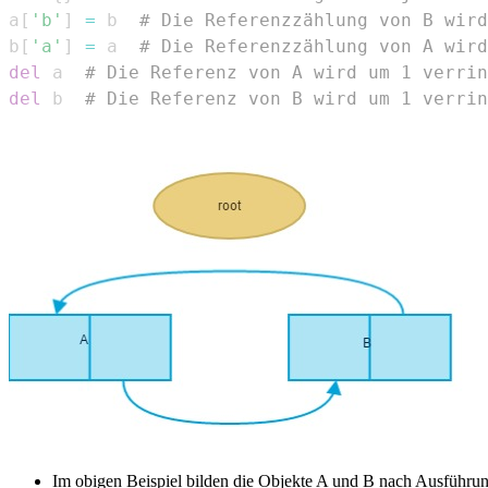
a
[
'b'
]
=
 b  
# Die Referenzzählung von B wird
b
[
'a'
]
=
 a  
# Die Referenzzählung von A wird
del
 a  
# Die Referenz von A wird um 1 verrin
del
 b  
# Die Referenz von B wird um 1 verrin
Im obigen Beispiel bilden die Objekte A und B nach Ausführung