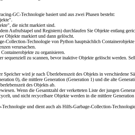
Tracing-GC-Technologie basiert und aus zwei Phasen besteht:
jekte".
te", die nicht markiert sind.
em Aufrufstapel und Registern) durchlaufen Sie Objekte entlang geric
ive Objekte markiert und dann gelöscht.
-Collection-Technologie von Python hauptsächlich Containerobjekte (w
enzen verursachen.
 Containerobjekte zu organisieren.
er sequenziell zu scannen, bevor inaktive Objekte gelöscht werden. Selb
er Speicher wird je nach Überlebenszeit des Objekts in verschiedene Sätz
neration 0), die mittlere Generation (Generation 1) und die alte Generat
erlebenszeit des Objekts ab.
wiesen. Wenn die Gesamtzahl der verketteten Liste der jungen Generat
celt, und nicht recycelbare Objekte werden in die mittlere Generation
-Technologie und dient auch als Hilfs-Garbage-Collection-Technologi