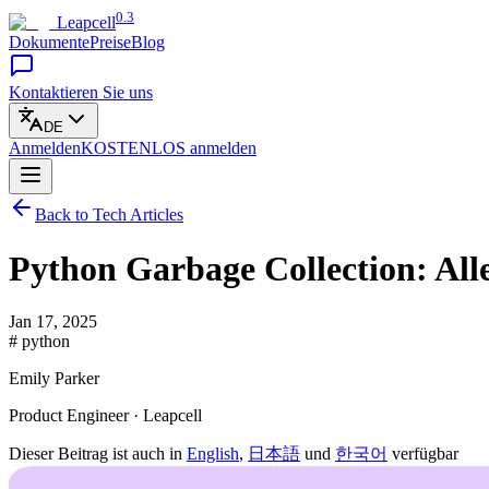
0.3
Leapcell
Dokumente
Preise
Blog
Kontaktieren Sie uns
DE
Anmelden
KOSTENLOS
anmelden
Back to Tech Articles
Python Garbage Collection: Alle
Jan 17, 2025
# python
Emily Parker
Product Engineer · Leapcell
Dieser Beitrag ist auch in
English
,
日本語
und
한국어
verfügbar