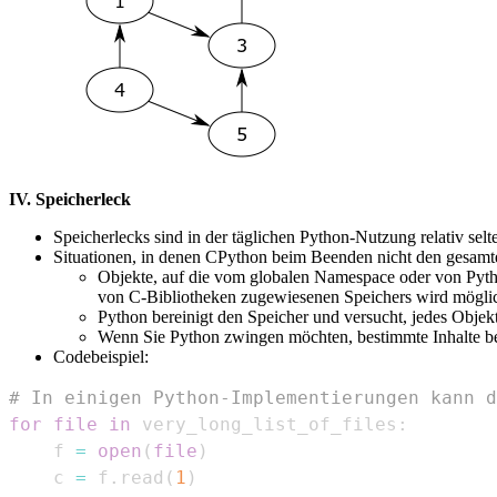
IV. Speicherleck
Speicherlecks sind in der täglichen Python-Nutzung relativ selt
Situationen, in denen CPython beim Beenden nicht den gesamte
Objekte, auf die vom globalen Namespace oder von Pytho
von C-Bibliotheken zugewiesenen Speichers wird möglic
Python bereinigt den Speicher und versucht, jedes Objek
Wenn Sie Python zwingen möchten, bestimmte Inhalte be
Codebeispiel:
# In einigen Python-Implementierungen kann d
for
file
in
 very_long_list_of_files
:
    f 
=
open
(
file
)
    c 
=
 f
.
read
(
1
)