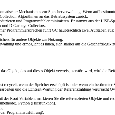
automatischer Mechanismus zur Speicherverwaltung. Wenn auf bestimmt
-Collection-Algorithmen an das Betriebssystem zurück.
reduzieren und Programmfehler minimieren. Er stammt aus der LISP-Sp
Go und D Garbage Collectors.
ner Programmiersprachen führt GC hauptsächlich zwei Aufgaben aus:
r.
chers für andere Objekte zur Nutzung.
waltung und ermöglicht es ihnen, sich stärker auf die Geschäftslogik
das Objekt, das auf dieses Objekt verweist, zerstört wird, wird die R
st recycelt, wenn der Speicher erschöpft ist oder wenn ein bestimmter S
verarbeiten und die Echtzeit-Wartung der Referenzzählung verursacht O
t der Root-Variablen, markieren Sie die referenzierten Objekte und recy
methode), Python (Hilfsfunktion).
ng.
n der Programmausführung).