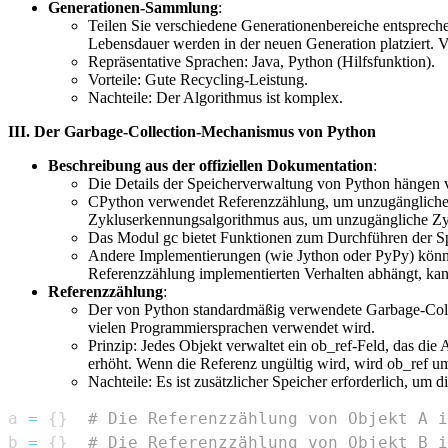
Generationen-Sammlung
:
Teilen Sie verschiedene Generationenbereiche entspreche
Lebensdauer werden in der neuen Generation platziert. 
Repräsentative Sprachen: Java, Python (Hilfsfunktion).
Vorteile: Gute Recycling-Leistung.
Nachteile: Der Algorithmus ist komplex.
III. Der Garbage-Collection-Mechanismus von Python
Beschreibung aus der offiziellen Dokumentation
:
Die Details der Speicherverwaltung von Python hängen 
CPython verwendet Referenzzählung, um unzugängliche 
Zykluserkennungsalgorithmus aus, um unzugängliche Zykl
Das Modul gc bietet Funktionen zum Durchführen der Sp
Andere Implementierungen (wie Jython oder PyPy) könne
Referenzzählung implementierten Verhalten abhängt, kann
Referenzzählung
:
Der von Python standardmäßig verwendete Garbage-Coll
vielen Programmiersprachen verwendet wird.
Prinzip: Jedes Objekt verwaltet ein ob_ref-Feld, das di
erhöht. Wenn die Referenz ungültig wird, wird ob_ref um 
Nachteile: Es ist zusätzlicher Speicher erforderlich, um
a 
=
{
}
# Die Referenzzählung von Objekt A i
b 
=
{
}
# Die Referenzzählung von Objekt B i