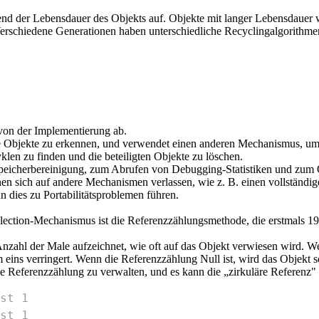
nd der Lebensdauer des Objekts auf. Objekte mit langer Lebensdauer we
Verschiedene Generationen haben unterschiedliche Recyclingalgorithme
von der Implementierung ab.
Objekte zu erkennen, und verwendet einen anderen Mechanismus, um 
en zu finden und die beteiligten Objekte zu löschen.
eicherbereinigung, zum Abrufen von Debugging-Statistiken und zum 
n sich auf andere Mechanismen verlassen, wie z. B. einen vollständ
 dies zu Portabilitätsproblemen führen.
ection-Mechanismus ist die Referenzzählungsmethode, die erstmals 1
e Anzahl der Male aufzeichnet, wie oft auf das Objekt verwiesen wird. 
eins verringert. Wenn die Referenzzählung Null ist, wird das Objekt so
 die Referenzzählung zu verwalten, und es kann die „zirkuläre Referenz
st 1
st 1