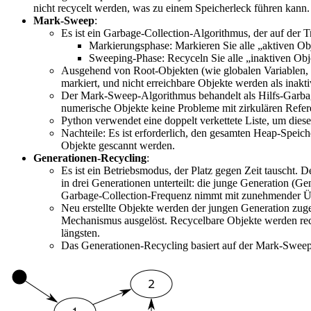
nicht recycelt werden, was zu einem Speicherleck führen kann.
Mark-Sweep
:
Es ist ein Garbage-Collection-Algorithmus, der auf der 
Markierungsphase: Markieren Sie alle „aktiven Ob
Sweeping-Phase: Recyceln Sie alle „inaktiven Objek
Ausgehend von Root-Objekten (wie globalen Variablen, d
markiert, und nicht erreichbare Objekte werden als inakt
Der Mark-Sweep-Algorithmus behandelt als Hilfs-Garbage
numerische Objekte keine Probleme mit zirkulären Refer
Python verwendet eine doppelt verkettete Liste, um diese
Nachteile: Es ist erforderlich, den gesamten Heap-Speich
Objekte gescannt werden.
Generationen-Recycling
:
Es ist ein Betriebsmodus, der Platz gegen Zeit tauscht. D
in drei Generationen unterteilt: die junge Generation (Ge
Garbage-Collection-Frequenz nimmt mit zunehmender Üb
Neu erstellte Objekte werden der jungen Generation zuge
Mechanismus ausgelöst. Recycelbare Objekte werden recy
längsten.
Das Generationen-Recycling basiert auf der Mark-Sweep