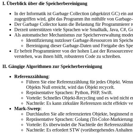
I. Überblick über die Speicherbereinigung
In der Informatik ist Garbage Collection (abgekürzt GC) ein 
zugegriffen wird, gibt das Programm ihn mithilfe von Garbage
Der Garbage Collector kann die Belastung für Programmierer 
Derzeit unterstützen viele Sprachen wie Smalltalk, Java, C#, 
Als automatischer Mechanismus zur Speicherverwaltung moder
Identifizierung nutzloser Garbage-Ressourcen im Speiche
Bereinigung dieser Garbage-Daten und Freigabe des Spei
Er befreit Programmierer von der hohen Last der Ressourcenver
verstehen, was ihnen hilft, robusteren Code zu schreiben.
II. Gängige Algorithmen zur Speicherbereinigung
Referenzzählung
:
Führen Sie eine Referenzzählung für jedes Objekt. Wenn 
Objekts Null erreicht, wird das Objekt recycelt.
Repräsentative Sprachen: Python, PHP, Swift.
Vorteile: Schnelles Objekt-Recycling und es wird nicht er
Nachteile: Es kann zirkuläre Referenzen nicht effektiv 
Mark-Sweep
:
Durchlaufen Sie alle referenzierten Objekte, beginnend mi
Repräsentative Sprachen: Golang (Tri-Color-Markierungs
Vorteile: Es überwindet die Nachteile der Referenzzählu
Nachteile: Es erfordert STW (vorübergehendes Anhalte