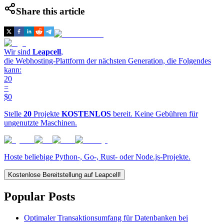
Share this article
Wir sind
Leapcell
,
die Webhosting-Plattform der nächsten Generation, die Folgendes
kann:
20
=
$0
Stelle
20
Projekte
KOSTENLOS
bereit. Keine Gebühren für
ungenutzte Maschinen.
Hoste beliebige Python-, Go-, Rust- oder Node.js-Projekte.
Kostenlose Bereitstellung auf Leapcell!
Popular Posts
Optimaler Transaktionsumfang für Datenbanken bei