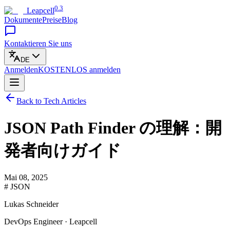
0.3
Leapcell
Dokumente
Preise
Blog
Kontaktieren Sie uns
DE
Anmelden
KOSTENLOS
anmelden
Back to Tech Articles
JSON Path Finder の理解：開
発者向けガイド
Mai 08, 2025
# JSON
Lukas Schneider
DevOps Engineer · Leapcell