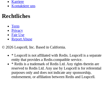
Karriere
Kontaktiere uns
Rechtliches
Term
Privacy
Fair Use
Report Abuse
© 2026
Leapcell, Inc.
Based in California.
* Leapcell is not affiliated with Redis. Leapcell is a separate
entity that provides a Redis-compatible service.
* Redis is a trademark of Redis Ltd. Any rights therein are
reserved to Redis Ltd. Any use by Leapcell is for referential
purposes only and does not indicate any sponsorship,
endorsement, or affiliation between Redis and Leapcell.