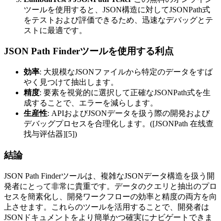
ツールを使用すると、JSON構造に対してJSONPath式
をテストおよび評価できるため、迅速なデバッグとテ
ストに最適です。
JSON Path Finderツールを使用する利点
効率
: 大規模なJSONファイルから特定のデータをすば
やく見つけて抽出します。
精度
: 要素を視覚的に選択して正確なJSONPath式を生
成することで、エラーを減らします。
生産性
: APIおよびJSONデータを扱う際の開発および
デバッグプロセスを合理化します。([JSONPath 在线查
找与评估器][5])
結論
JSON Path Finderツールは、複雑なJSONデータ構造を扱う開
発者にとって非常に貴重です。データのクエリと抽出のプロ
セスを簡素化し、開発ワークフローの効率と精度の両方を向
上させます。これらのツールを活用することで、開発者は
JSONドキュメントをより簡単かつ確実にナビゲートできま