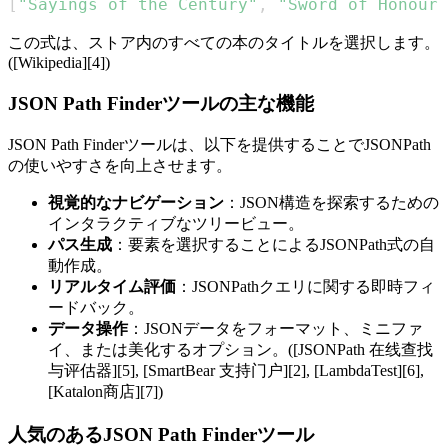
[
"Sayings of the Century"
,
"Sword of Honour"
この式は、ストア内のすべての本のタイトルを選択します。
([Wikipedia][4])
JSON Path Finderツールの主な機能
JSON Path Finderツールは、以下を提供することでJSONPath
の使いやすさを向上させます。
視覚的なナビゲーション
：JSON構造を探索するための
インタラクティブなツリービュー。
パス生成
：要素を選択することによるJSONPath式の自
動作成。
リアルタイム評価
：JSONPathクエリに関する即時フィ
ードバック。
データ操作
：JSONデータをフォーマット、ミニファ
イ、または美化するオプション。([JSONPath 在线查找
与评估器][5], [SmartBear 支持门户][2], [LambdaTest][6],
[Katalon商店][7])
人気のあるJSON Path Finderツール