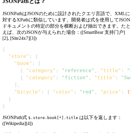
JSONPathとは？
JSONPathはJSONのために設計されたクエリ言語で、XMLに
対するXPathに類似しています。開発者は式を使用してJSON
ドキュメントの特定の部分を横断および抽出できます。たと
えば、次のJSONが与えられた場合：([SmartBear 支持门户]
[2], [Site24x7][3])
{
"store"
:
{
"book"
:
[
{
"category"
:
"reference"
,
"title"
:
"S
{
"category"
:
"fiction"
,
"title"
:
"Swo
]
,
"bicycle"
:
{
"color"
:
"red"
,
"price"
:
19
}
}
JSONPath式
は以下を返します：
$.store.book[*].title
([Wikipedia][4])