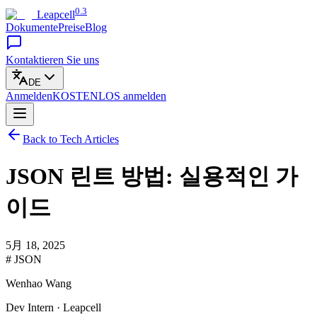
0.3
Leapcell
Dokumente
Preise
Blog
Kontaktieren Sie uns
DE
Anmelden
KOSTENLOS
anmelden
Back to Tech Articles
JSON 린트 방법: 실용적인 가
이드
5月 18, 2025
# JSON
Wenhao Wang
Dev Intern · Leapcell