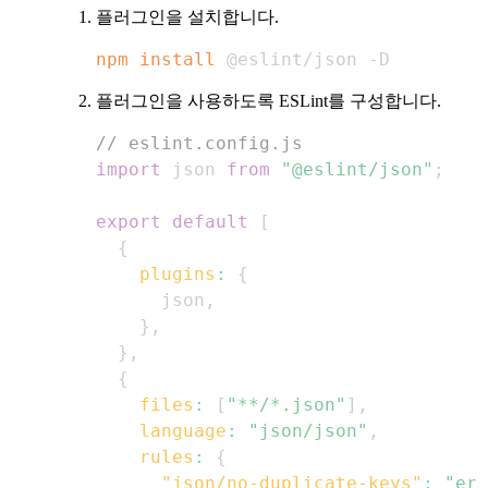
플러그인을 설치합니다.
npm
install
 @eslint/json -D
플러그인을 사용하도록 ESLint를 구성합니다.
// eslint.config.js
import
json
from
"@eslint/json"
;
export
default
[
{
plugins
:
{
      json
,
}
,
}
,
{
files
:
[
"**/*.json"
]
,
language
:
"json/json"
,
rules
:
{
"json/no-duplicate-keys"
:
"err