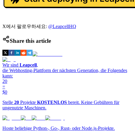
X에서 팔로우하세요:
@LeapcellHQ
Share this article
Wir sind
Leapcell
,
die Webhosting-Plattform der nächsten Generation, die Folgendes
kann:
20
=
$0
Stelle
20
Projekte
KOSTENLOS
bereit. Keine Gebühren für
ungenutzte Maschinen.
Hoste beliebige Python-, Go-, Rust- oder Node.js-Projekte.