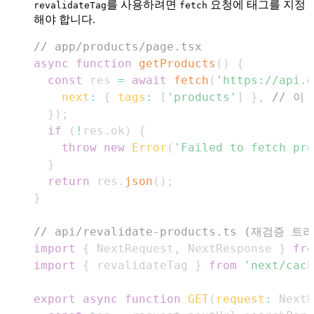
를 사용하려면
요청에 태그를 지정
revalidateTag
fetch
해야 합니다.
// app/products/page.tsx
async
function
getProducts
(
)
{
const
 res 
=
await
fetch
(
'https://api.e
next
:
{
tags
:
[
'products'
]
}
,
// 이
}
)
;
if
(
!
res
.
ok
)
{
throw
new
Error
(
'Failed to fetch pro
}
return
 res
.
json
(
)
;
}
// api/revalidate-products.ts (재검증 
import
{
NextRequest
,
NextResponse
}
fro
import
{
 revalidateTag 
}
from
'next/cach
export
async
function
GET
(
request
:
NextR