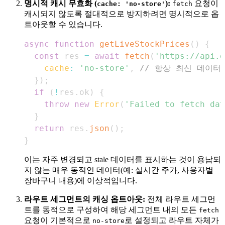
명시적 캐시 무효화 (
):
요청이
cache: 'no-store'
fetch
캐시되지 않도록 절대적으로 방지하려면 명시적으로 옵
트아웃할 수 있습니다.
async
function
getLiveStockPrices
(
)
{
const
 res 
=
await
fetch
(
'https://api.e
cache
:
'no-store'
,
// 항상 최신 데이터
}
)
;
if
(
!
res
.
ok
)
{
throw
new
Error
(
'Failed to fetch dat
}
return
 res
.
json
(
)
;
}
이는 자주 변경되고 stale 데이터를 표시하는 것이 용납되
지 않는 매우 동적인 데이터(예: 실시간 주가, 사용자별
장바구니 내용)에 이상적입니다.
라우트 세그먼트의 캐싱 옵트아웃:
전체 라우트 세그먼
트를 동적으로 구성하여 해당 세그먼트 내의 모든
fetch
요청이 기본적으로
로 설정되고 라우트 자체가
no-store