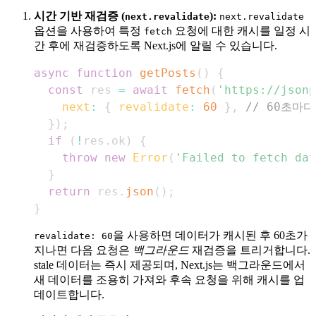
시간 기반 재검증 (
):
next.revalidate
next.revalidate
옵션을 사용하여 특정
요청에 대한 캐시를 일정 시
fetch
간 후에 재검증하도록 Next.js에 알릴 수 있습니다.
async
function
getPosts
(
)
{
const
 res 
=
await
fetch
(
'https://jsonp
next
:
{
revalidate
:
60
}
,
// 60초마
}
)
;
if
(
!
res
.
ok
)
{
throw
new
Error
(
'Failed to fetch dat
}
return
 res
.
json
(
)
;
}
을 사용하면 데이터가 캐시된 후 60초가
revalidate: 60
지나면 다음 요청은
백그라운드
재검증을 트리거합니다.
stale 데이터는 즉시 제공되며, Next.js는 백그라운드에서
새 데이터를 조용히 가져와 후속 요청을 위해 캐시를 업
데이트합니다.