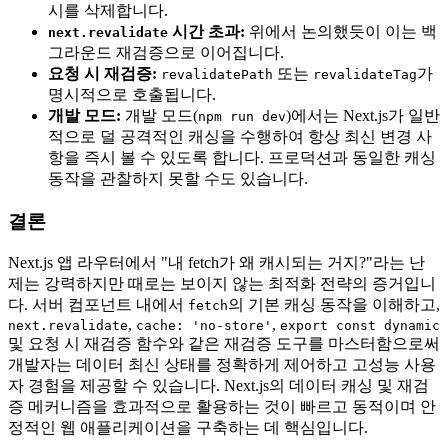
시를 삭제합니다.
시간 초과:
위에서 논의했듯이 이는 백
next.revalidate
그라운드 재검증으로 이어집니다.
요청 시 재검증:
또는
가
revalidatePath
revalidateTag
명시적으로 호출됩니다.
개발 모드:
개발 모드(
)에서는 Next.js가 일반
npm run dev
적으로 덜 공격적인 캐싱을 수행하여 항상 최신 변경 사
항을 즉시 볼 수 있도록 합니다. 프로덕션과 동일한 캐싱
동작을 관찰하지 못할 수도 있습니다.
결론
Next.js 앱 라우터에서 "내 fetch가 왜 캐시되는 거지?"라는 난
제는 강력하지만 때로는 보이지 않는 최적화 전략의 증거입니
다. 서버 컴포넌트 내에서
의 기본 캐싱 동작을 이해하고,
fetch
,
,
next.revalidate
cache: 'no-store'
export const dynamic
및 요청 시 재검증 함수와 같은 재검증 도구를 마스터함으로써
개발자는 데이터 최신 상태를 정확하게 제어하고 고성능 사용
자 경험을 제공할 수 있습니다. Next.js의 데이터 캐싱 및 재검
증 메커니즘을 효과적으로 활용하는 것이 빠르고 동적이며 안
정적인 웹 애플리케이션을 구축하는 데 핵심입니다.