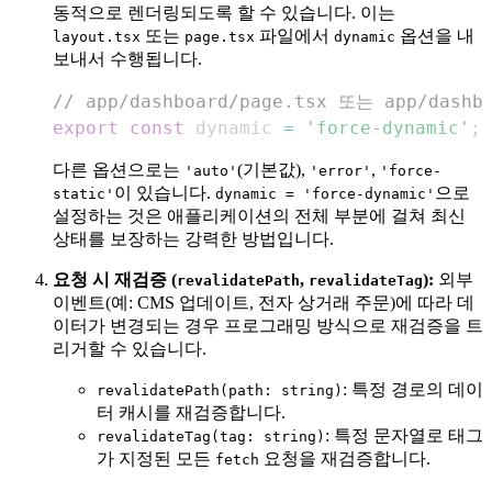
동적으로 렌더링되도록 할 수 있습니다. 이는
또는
파일에서
옵션을 내
layout.tsx
page.tsx
dynamic
보내서 수행됩니다.
// app/dashboard/page.tsx 또는 app/dashbo
export
const
 dynamic 
=
'force-dynamic'
;
다른 옵션으로는
(기본값),
,
'auto'
'error'
'force-
이 있습니다.
으로
static'
dynamic = 'force-dynamic'
설정하는 것은 애플리케이션의 전체 부분에 걸쳐 최신
상태를 보장하는 강력한 방법입니다.
요청 시 재검증 (
,
):
외부
revalidatePath
revalidateTag
이벤트(예: CMS 업데이트, 전자 상거래 주문)에 따라 데
이터가 변경되는 경우 프로그래밍 방식으로 재검증을 트
리거할 수 있습니다.
: 특정 경로의 데이
revalidatePath(path: string)
터 캐시를 재검증합니다.
: 특정 문자열로 태그
revalidateTag(tag: string)
가 지정된 모든
요청을 재검증합니다.
fetch