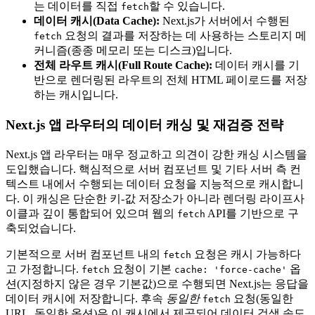
는 데이터를 직접
할 수 있습니다.
fetch
데이터 캐시(Data Cache):
Next.js가 서버에서 수행된
요청의 결과를 저장하는 데 사용하는 스토리지 메
fetch
커니즘(종종 메모리 또는 디스크)입니다.
전체 라우트 캐시(Full Route Cache):
데이터 캐시를 기
반으로 렌더링된 라우트의 전체 HTML 페이로드를 저장
하는 캐시입니다.
Next.js 앱 라우터의 데이터 캐싱 및 재검증 전략
Next.js 앱 라우터는 매우 정교하고 의견이 강한 캐싱 시스템을
도입했습니다. 핵심적으로 서버 컴포넌트 및 기타 서버 측 컨
텍스트 내에서 수행되는 데이터 요청을 지능적으로 캐시합니
다. 이 캐싱은 단순한 키-값 저장소가 아니라 렌더링 라이프사
이클과 깊이 통합되어 있으며 웹의
API를 기반으로 구
fetch
축되었습니다.
기본적으로 서버 컴포넌트 내의
요청은 캐시 가능하다
fetch
고 가정합니다.
요청이 기본
옵
fetch
cache: 'force-cache'
션(지정하지 않은 경우 기본값)으로 수행되면 Next.js는 응답을
데이터 캐시에 저장합니다. 후속
동일한
요청(동일한
fetch
URL, 동일한 옵션)은 이 캐시에서 제공되어 데이터 검색 속도