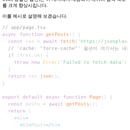
를 크게 향상시킵니다.
이를 예시로 설명해 보겠습니다.
// app/page.tsx
async
function
getPosts
(
)
{
const
 res 
=
await
fetch
(
'https://jsonplace
// 'cache: "force-cache"' 옵션이 여기서는 
if
(
!
res
.
ok
)
{
throw
new
Error
(
'Failed to fetch data'
)
;
}
return
 res
.
json
(
)
;
}
export
default
async
function
Page
(
)
{
const
 posts 
=
await
getPosts
(
)
;
return
(
<
div
>
<
h1
>
Posts
<
/
h1
>