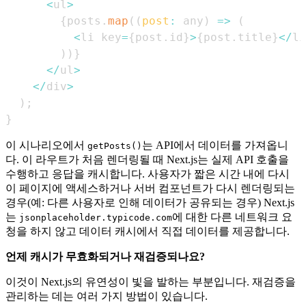
<
ul
>
{
posts
.
map
(
(
post
:
 any
)
=>
(
<
li key
=
{
post
.
id
}
>
{
post
.
title
}
<
/
li
)
)
}
<
/
ul
>
<
/
div
>
)
;
}
이 시나리오에서
는 API에서 데이터를 가져옵니
getPosts()
다. 이 라우트가 처음 렌더링될 때 Next.js는 실제 API 호출을
수행하고 응답을 캐시합니다. 사용자가 짧은 시간 내에 다시
이 페이지에 액세스하거나 서버 컴포넌트가 다시 렌더링되는
경우(예: 다른 사용자로 인해 데이터가 공유되는 경우) Next.js
는
에 대한 다른 네트워크 요
jsonplaceholder.typicode.com
청을 하지 않고 데이터 캐시에서 직접 데이터를 제공합니다.
언제 캐시가 무효화되거나 재검증되나요?
이것이 Next.js의 유연성이 빛을 발하는 부분입니다. 재검증을
관리하는 데는 여러 가지 방법이 있습니다.