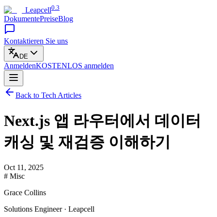
0.3
Leapcell
Dokumente
Preise
Blog
Kontaktieren Sie uns
DE
Anmelden
KOSTENLOS
anmelden
Back to Tech Articles
Next.js 앱 라우터에서 데이터
캐싱 및 재검증 이해하기
Oct 11, 2025
# Misc
Grace Collins
Solutions Engineer · Leapcell