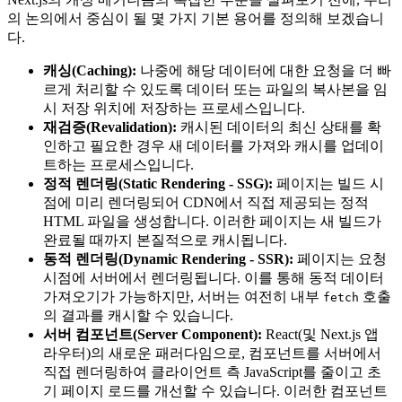
의 논의에서 중심이 될 몇 가지 기본 용어를 정의해 보겠습니
다.
캐싱(Caching):
나중에 해당 데이터에 대한 요청을 더 빠
르게 처리할 수 있도록 데이터 또는 파일의 복사본을 임
시 저장 위치에 저장하는 프로세스입니다.
재검증(Revalidation):
캐시된 데이터의 최신 상태를 확
인하고 필요한 경우 새 데이터를 가져와 캐시를 업데이
트하는 프로세스입니다.
정적 렌더링(Static Rendering - SSG):
페이지는 빌드 시
점에 미리 렌더링되어 CDN에서 직접 제공되는 정적
HTML 파일을 생성합니다. 이러한 페이지는 새 빌드가
완료될 때까지 본질적으로 캐시됩니다.
동적 렌더링(Dynamic Rendering - SSR):
페이지는 요청
시점에 서버에서 렌더링됩니다. 이를 통해 동적 데이터
가져오기가 가능하지만, 서버는 여전히 내부
호출
fetch
의 결과를 캐시할 수 있습니다.
서버 컴포넌트(Server Component):
React(및 Next.js 앱
라우터)의 새로운 패러다임으로, 컴포넌트를 서버에서
직접 렌더링하여 클라이언트 측 JavaScript를 줄이고 초
기 페이지 로드를 개선할 수 있습니다. 이러한 컴포넌트