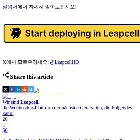
설명서
에서 자세히 알아보십시오!
X에서 팔로우하세요:
@LeapcellHQ
Share this article
Wir sind
Leapcell
,
die Webhosting-Plattform der nächsten Generation, die Folgendes
kann:
20
=
$0