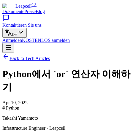
0.3
Leapcell
Dokumente
Preise
Blog
Kontaktieren Sie uns
DE
Anmelden
KOSTENLOS
anmelden
Back to Tech Articles
Python에서 `or` 연산자 이해하
기
Apr 10, 2025
# Python
Takashi Yamamoto
Infrastructure Engineer · Leapcell