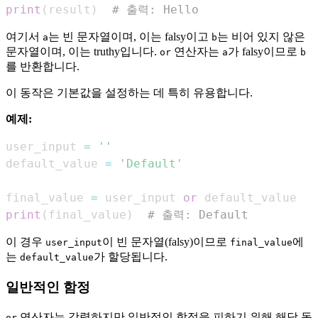
print
(
result
)
# 출력: Hello
여기서
는 빈 문자열이며, 이는 falsy이고
는 비어 있지 않은
a
b
문자열이며, 이는 truthy입니다.
연산자는
가 falsy이므로
or
a
b
를 반환합니다.
이 동작은 기본값을 설정하는 데 특히 유용합니다.
예제:
user_input 
=
''
default_value 
=
'Default'
final_value 
=
 user_input 
or
print
(
final_value
)
# 출력: Default
이 경우
이 빈 문자열(falsy)이므로
에
user_input
final_value
는
가 할당됩니다.
default_value
일반적인 함정
연산자는 강력하지만 일반적인 함정을 피하기 위해 해당 동
or