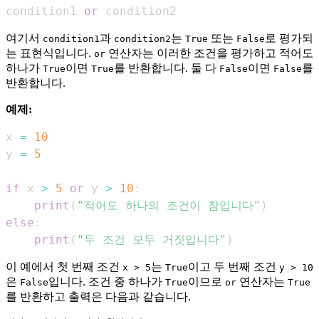
condition1 
or
 condition2
여기서
과
는
또는
로 평가되
condition1
condition2
True
False
는 표현식입니다.
연산자는 이러한 조건을 평가하고 적어도
or
하나가
이면
를 반환합니다. 둘 다
이면
를
True
True
False
False
반환합니다.
예제:
x 
=
10
y 
=
5
if
 x 
>
5
or
 y 
>
10
:
print
(
"적어도 하나의 조건이 참입니다"
)
else
:
print
(
"두 조건 모두 거짓입니다"
)
이 예에서 첫 번째 조건
는
이고 두 번째 조건
x > 5
True
y > 10
은
입니다. 조건 중 하나가
이므로
연산자는
False
True
or
True
를 반환하고 출력은 다음과 같습니다.