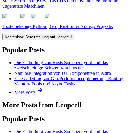
Stelle
20
Projekte
KOSTENLOS
bereit. Keine Gebühren für
ungenutzte Maschinen.
Hoste beliebige Python-, Go-, Rust- oder Node.js-Projekte.
Kostenlose Bereitstellung auf Leapcell!
Popular Posts
Die Enthüllung von Rusts Speicherlayout und das
zweischneidige Schwert von Unsafe
Nahtlose Integration von UI-Komponenten in Astro
Eine Anleitung zur Gin-Performanceoptimierung: Routing,
Memory Pools und Async Tasks
More Posts
More Posts from Leapcell
Popular Posts
Die Enthüllung von Rusts Speicherlayout und das