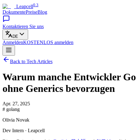
0.3
Leapcell
Dokumente
Preise
Blog
Kontaktieren Sie uns
DE
Anmelden
KOSTENLOS
anmelden
Back to Tech Articles
Warum manche Entwickler Go
ohne Generics bevorzugen
Apr. 27, 2025
# golang
Olivia Novak
Dev Intern · Leapcell