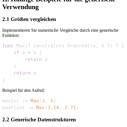
Verwendung
2.1 Größen vergleichen
Implementieren Sie numerische Vergleiche durch eine generische
Funktion:
func
 Max
[
T constraints
.
Ordered
]
(
a
,
 b T
)
 T 
{
if
 a 
>
 b 
{
return
}
return
}
Beispiel für den Aufruf:
maxInt 
:=
Max
(
3
,
5
)
maxFloat 
:=
Max
(
3.14
,
2.71
)
2.2 Generische Datenstrukturen