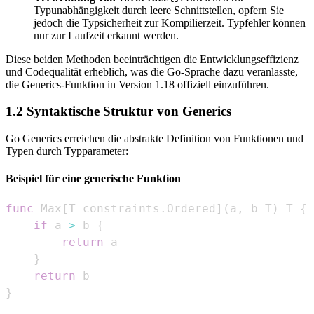
Typunabhängigkeit durch leere Schnittstellen, opfern Sie
jedoch die Typsicherheit zur Kompilierzeit. Typfehler können
nur zur Laufzeit erkannt werden.
Diese beiden Methoden beeinträchtigen die Entwicklungseffizienz
und Codequalität erheblich, was die Go-Sprache dazu veranlasste,
die Generics-Funktion in Version 1.18 offiziell einzuführen.
1.2 Syntaktische Struktur von Generics
Go Generics erreichen die abstrakte Definition von Funktionen und
Typen durch Typparameter:
Beispiel für eine generische Funktion
func
 Max
[
T constraints
.
Ordered
]
(
a
,
 b T
)
 T 
{
if
 a 
>
 b 
{
return
}
return
}