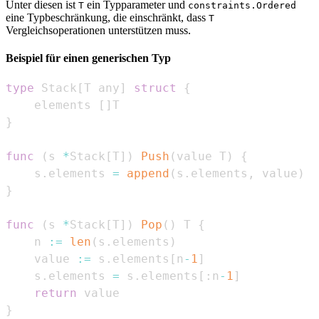
Unter diesen ist
ein Typparameter und
T
constraints.Ordered
eine Typbeschränkung, die einschränkt, dass
T
Vergleichsoperationen unterstützen muss.
Beispiel für einen generischen Typ
type
 Stack
[
T any
]
struct
{
    elements 
[
]
}
func
(
s 
*
Stack
[
T
]
)
Push
(
value T
)
{
    s
.
elements 
=
append
(
s
.
elements
,
 value
)
}
func
(
s 
*
Stack
[
T
]
)
Pop
(
)
 T 
{
    n 
:=
len
(
s
.
elements
)
    value 
:=
 s
.
elements
[
n
-
1
]
    s
.
elements 
=
 s
.
elements
[
:
n
-
1
]
return
}