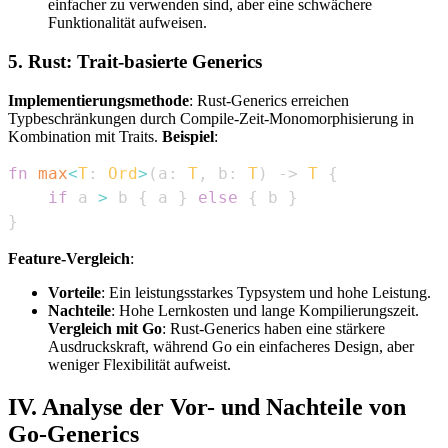
einfacher zu verwenden sind, aber eine schwächere
Funktionalität aufweisen.
5. Rust: Trait-basierte Generics
Implementierungsmethode
: Rust-Generics erreichen
Typbeschränkungen durch Compile-Zeit-Monomorphisierung in
Kombination mit Traits.
Beispiel
:
fn
max
<
T
:
Ord
>
(
a
:
T
,
 b
:
T
)
->
T
{
if
 a 
>
 b 
{
 a 
}
else
{
 b 
}
}
Feature-Vergleich
:
Vorteile
: Ein leistungsstarkes Typsystem und hohe Leistung.
Nachteile
: Hohe Lernkosten und lange Kompilierungszeit.
Vergleich mit Go
: Rust-Generics haben eine stärkere
Ausdruckskraft, während Go ein einfacheres Design, aber
weniger Flexibilität aufweist.
IV. Analyse der Vor- und Nachteile von
Go-Generics