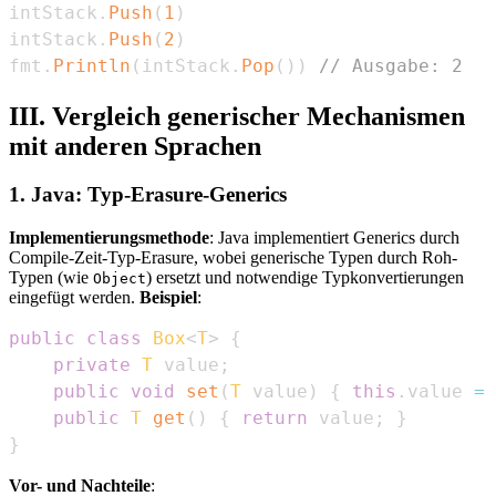
intStack
.
Push
(
1
)
intStack
.
Push
(
2
)
fmt
.
Println
(
intStack
.
Pop
(
)
)
// Ausgabe: 2
III. Vergleich generischer Mechanismen
mit anderen Sprachen
1. Java: Typ-Erasure-Generics
Implementierungsmethode
: Java implementiert Generics durch
Compile-Zeit-Typ-Erasure, wobei generische Typen durch Roh-
Typen (wie
) ersetzt und notwendige Typkonvertierungen
Object
eingefügt werden.
Beispiel
:
public
class
Box
<
T
>
{
private
T
 value
;
public
void
set
(
T
 value
)
{
this
.
value 
=
 
public
T
get
(
)
{
return
 value
;
}
}
Vor- und Nachteile
: