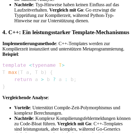
Nachteile
: Typ-Hinweise haben keinen Einfluss auf das
Laufzeitverhalten.
Vergleich mit Go
: Go erzwingt die
Typprüfung zur Kompilierzeit, während Python-Typ-
Hinweise nur zur Unterstützung dienen.
4. C++: Ein leistungsstarker Template-Mechanismus
Implementierungsmethode
: C++-Templates werden zur
Kompilierzeit instanziiert und unterstützen Metaprogrammierung.
Beispiel
:
template
<
typename
T
>
T 
max
(
T a
,
 T b
)
{
return
 a 
>
 b 
?
 a 
:
 b
;
}
Vergleichende Analyse
:
Vorteile
: Unterstützt Compile-Zeit-Polymorphismus und
komplexe Berechnungen.
Nachteile
: Komplexe Kompilierungsfehlermeldungen können
zu Code-Bloat führen.
Vergleich mit Go
: C++-Templates
sind leistungsstark, aber komplex, während Go-Generics