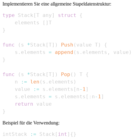
Implementieren Sie eine allgemeine Stapeldatenstruktur:
type
 Stack
[
T any
]
struct
{
    elements 
[
]
}
func
(
s 
*
Stack
[
T
]
)
Push
(
value T
)
{
    s
.
elements 
=
append
(
s
.
elements
,
 value
)
}
func
(
s 
*
Stack
[
T
]
)
Pop
(
)
 T 
{
    n 
:=
len
(
s
.
elements
)
    value 
:=
 s
.
elements
[
n
-
1
]
    s
.
elements 
=
 s
.
elements
[
:
n
-
1
]
return
}
Beispiel für die Verwendung:
intStack 
:=
 Stack
[
int
]
{
}