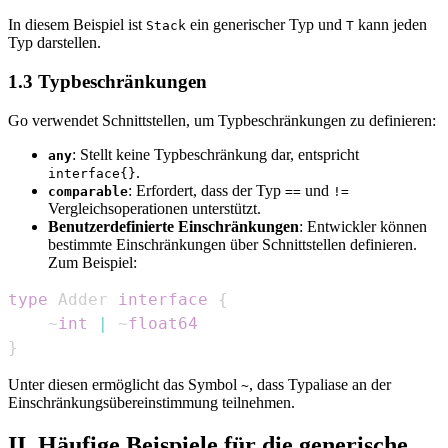
In diesem Beispiel ist
ein generischer Typ und
kann jeden
Stack
T
Typ darstellen.
1.3 Typbeschränkungen
Go verwendet Schnittstellen, um Typbeschränkungen zu definieren:
: Stellt keine Typbeschränkung dar, entspricht
any
.
interface{}
: Erfordert, dass der Typ
und
comparable
==
!=
Vergleichsoperationen unterstützt.
Benutzerdefinierte Einschränkungen
: Entwickler können
bestimmte Einschränkungen über Schnittstellen definieren.
Zum Beispiel:
type
 Adder 
interface
{
    ~
int
|
 ~
float64
}
Unter diesen ermöglicht das Symbol
, dass Typaliase an der
~
Einschränkungsübereinstimmung teilnehmen.
II. Häufige Beispiele für die generische