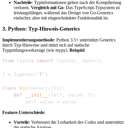
Nachteile
: Typinformationen gehen nach der Kompilierung
verloren.
Vergleich mit Go
: Das TypeScript-Typsystem ist
leistungsfähiger, während das Design von Go-Generics
einfacher, aber mit eingeschränkter Funktionalität ist.
3. Python: Typ-Hinweis-Generics
Implementierungsmethode
: Python 3.5+ unterstützt Generics
durch Typ-Hinweise und stützt sich auf statische
Typprüfungswerkzeuge (wie mypy).
Beispiel
:
from
 typing 
import
 TypeVar
,
T 
=
 TypeVar
(
'T'
)
class
Box
(
Generic
[
T
]
)
:
def
__init__
(
self
,
 value
:
 T
)
:
        self
.
value 
=
 value
Feature-Unterschiede
:
Vorteile
: Verbessert die Lesbarkeit des Codes und unterstützt
die statische Analyse.