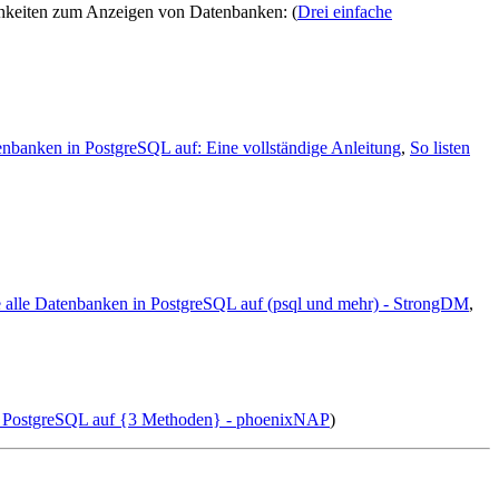
hkeiten zum Anzeigen von Datenbanken: (
Drei einfache
tenbanken in PostgreSQL auf: Eine vollständige Anleitung
,
So listen
ie alle Datenbanken in PostgreSQL auf (psql und mehr) - StrongDM
,
 in PostgreSQL auf {3 Methoden} - phoenixNAP
)