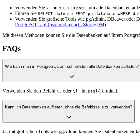
Verwenden Sie
oder
in
, um alle Datenbanken aufz
\l
\l+
psql
Führen Sie
SELECT datname FROM pg_database WHERE da
Verwenden Sie grafische Tools wie pgAdmin, DBeaver oder DbVi
PostgreSQL auf (psql und mehr) - StrongDM
)
Mit diesen Methoden können Sie die Datenbanken auf Ihrem PostgreS
FAQs
Wie kann man in PostgreSQL am schnellsten alle Datenbanken auflisten?
Verwenden Sie den Befehl
oder
im
-Terminal.
\l
\l+
psql
Kann ich Datenbanken auflisten, ohne die Befehlszeile zu verwenden?
Ja, mit grafischen Tools wie pgAdmin können Sie Datenbanken einfa