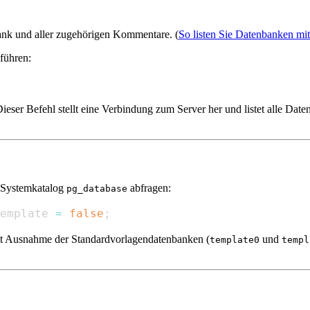
nbank und aller zugehörigen Kommentare. (
So listen Sie Datenbanken mit
führen:
er Befehl stellt eine Verbindung zum Server her und listet alle Daten
n Systemkatalog
abfragen:
pg_database
emplate 
=
false
;
t Ausnahme der Standardvorlagendatenbanken (
und
template0
templ