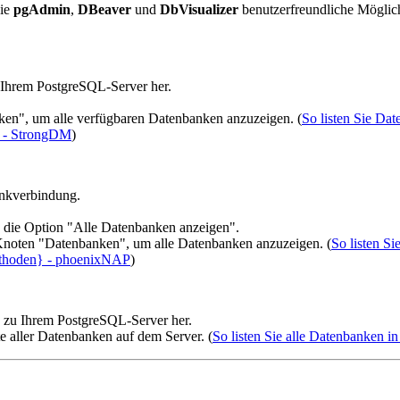
wie
pgAdmin
,
DBeaver
und
DbVisualizer
benutzerfreundliche Möglic
 Ihrem PostgreSQL-Server her.
ken", um alle verfügbaren Datenbanken anzuzeigen. (
So listen Sie Da
) - StrongDM
)
ankverbindung.
e die Option "Alle Datenbanken anzeigen".
Knoten "Datenbanken", um alle Datenbanken anzuzeigen. (
So listen S
Methoden} - phoenixNAP
)
g zu Ihrem PostgreSQL-Server her.
e aller Datenbanken auf dem Server. (
So listen Sie alle Datenbanken