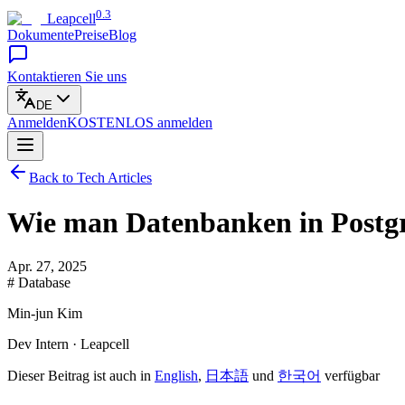
0.3
Leapcell
Dokumente
Preise
Blog
Kontaktieren Sie uns
DE
Anmelden
KOSTENLOS
anmelden
Back to Tech Articles
Wie man Datenbanken in Postg
Apr. 27, 2025
# Database
Min-jun Kim
Dev Intern · Leapcell
Dieser Beitrag ist auch in
English
,
日本語
und
한국어
verfügbar