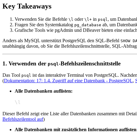
Key Takeaways
Verwenden Sie die Befehle
oder
in
, um Datenbank
\l
\l+
psql
Fragen Sie den Systemkatalog
ab, um Datenbank
pg_database
Grafische Tools wie pgAdmin und DBeaver bieten eine einfache
Anders als MySQL unterstützt PostgreSQL den SQL-Befehl
SHOW D
unabhängig davon, ob Sie die Befehlszeilenschnittstelle, SQL-Abfrag
1. Verwenden der
-Befehlszeilenschnittstelle
psql
Das Tool
ist das interaktive Terminal von PostgreSQL. Nachde
psql
(
Dokumentation: 17: 1.4. Zugriff auf eine Datenbank - PostgreSQL
,
Alle Datenbanken auflisten:
\
l
Dieser Befehl zeigt eine Liste aller Datenbanken zusammen mit Detail
Befehlszeilentool auf
)
Alle Datenbanken mit zusätzlichen Informationen auflisten