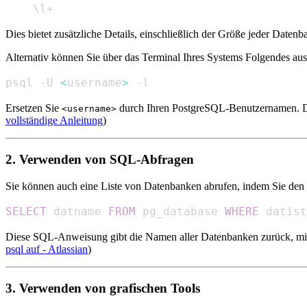
\
l+
Dies bietet zusätzliche Details, einschließlich der Größe jeder Date
Alternativ können Sie über das Terminal Ihres Systems Folgendes aus
psql -U 
<
username
>
 -l
Ersetzen Sie
durch Ihren PostgreSQL-Benutzernamen. Dies
<username>
vollständige Anleitung
)
2. Verwenden von SQL-Abfragen
Sie können auch eine Liste von Datenbanken abrufen, indem Sie de
SELECT
 datname 
FROM
 pg_database 
WHERE
 datist
Diese SQL-Anweisung gibt die Namen aller Datenbanken zurück, mi
psql auf - Atlassian
)
3. Verwenden von grafischen Tools