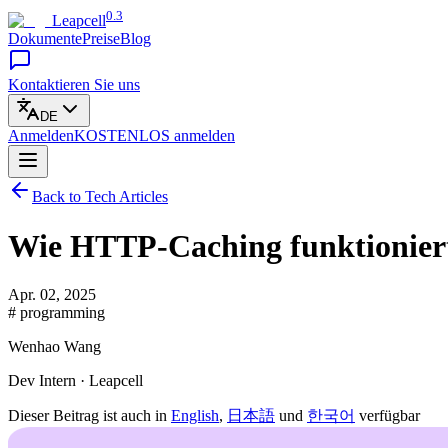
0.3
Leapcell
Dokumente
Preise
Blog
Kontaktieren Sie uns
DE
Anmelden
KOSTENLOS
anmelden
Back to Tech Articles
Wie HTTP-Caching funktioniert:
Apr. 02, 2025
# programming
Wenhao Wang
Dev Intern · Leapcell
Dieser Beitrag ist auch in
English
,
日本語
und
한국어
verfügbar