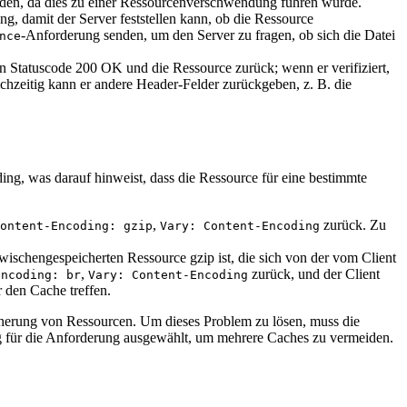
senden, da dies zu einer Ressourcenverschwendung führen würde.
g, damit der Server feststellen kann, ob die Ressource
-Anforderung senden, um den Server zu fragen, ob sich die Datei
nce
den Statuscode 200 OK und die Ressource zurück; wenn er verifiziert,
chzeitig kann er andere Header-Felder zurückgeben, z. B. die
ing, was darauf hinweist, dass die Ressource für eine bestimmte
,
zurück. Zu
ontent-Encoding: gzip
Vary: Content-Encoding
zwischengespeicherten Ressource gzip ist, die sich von der vom Client
,
zurück, und der Client
Encoding: br
Vary: Content-Encoding
 den Cache treffen.
icherung von Ressourcen. Um dieses Problem zu lösen, muss die
ng für die Anforderung ausgewählt, um mehrere Caches zu vermeiden.