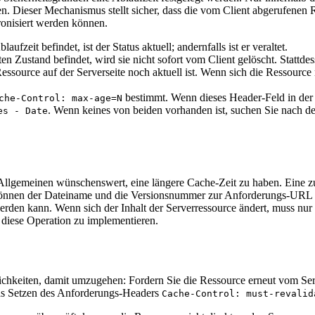
n. Dieser Mechanismus stellt sicher, dass die vom Client abgerufenen
ronisiert werden können.
ufzeit befindet, ist der Status aktuell; andernfalls ist er veraltet.
ten Zustand befindet, wird sie nicht sofort vom Client gelöscht. Stattd
essource auf der Serverseite noch aktuell ist. Wenn sich die Ressource 
bestimmt. Wenn dieses Header-Feld in der 
che-Control: max-age=N
. Wenn keines von beiden vorhanden ist, suchen Sie nach de
es - Date
llgemeinen wünschenswert, eine längere Cache-Zeit zu haben. Eine zu
n, können der Dateiname und die Versionsnummer zur Anforderungs-URL 
erden kann. Wenn sich der Inhalt der Serverressource ändert, muss nu
, diese Operation zu implementieren.
ichkeiten, damit umzugehen: Fordern Sie die Ressource erneut vom Ser
 das Setzen des Anforderungs-Headers
Cache-Control: must-revalid