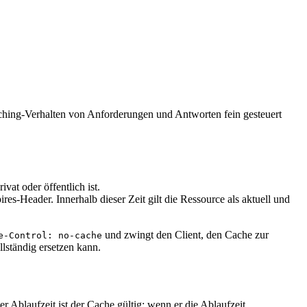
hing-Verhalten von Anforderungen und Antworten fein gesteuert
vat oder öffentlich ist.
res-Header. Innerhalb dieser Zeit gilt die Ressource als aktuell und
und zwingt den Client, den Cache zur
e-Control: no-cache
lständig ersetzen kann.
 Ablaufzeit ist der Cache gültig; wenn er die Ablaufzeit