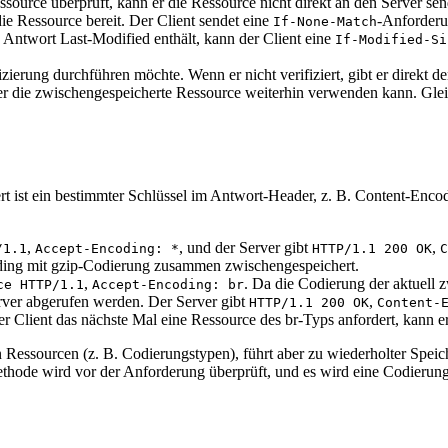
essource überprüft, kann er die Ressource nicht direkt an den Server 
ie Ressource bereit. Der Client sendet eine
-Anforderun
If-None-Match
e Antwort Last-Modified enthält, kann der Client eine
If-Modified-Si
izierung durchführen möchte. Wenn er nicht verifiziert, gibt er direkt 
s er die zwischengespeicherte Ressource weiterhin verwenden kann. Glei
t ist ein bestimmter Schlüssel im Antwort-Header, z. B. Content-Encod
,
, und der Server gibt
,
/1.1
Accept-Encoding: *
HTTP/1.1 200 OK
C
ding mit gzip-Codierung zusammen zwischengespeichert.
,
. Da die Codierung der aktuell 
ce HTTP/1.1
Accept-Encoding: br
rver abgerufen werden. Der Server gibt
,
HTTP/1.1 200 OK
Content-
r Client das nächste Mal eine Ressource des br-Typs anfordert, kann er
n Ressourcen (z. B. Codierungstypen), führt aber zu wiederholter Spe
ethode wird vor der Anforderung überprüft, und es wird eine Codieru