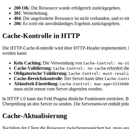
200 OK
: Die Ressource wurde erfolgreich zurückgegeben.
301
: Weiterleitung.
404
: Die angeforderte Ressource ist nicht vorhanden, und es tr
206
: Es wird ein unvollständiges Ergebnis zurückgegeben.
Cache-Kontrolle in HTTP
Die HTTP-Cache-Kontrolle wird über HTTP-Header implementiert. In
werden kann:
Kein Caching
: Die Verwendung von
Cache-Control: no-s
Cache-Validierung
:
erfordert di
Cache-Control: no-cache
Obligatorische Validierung
:
Cache-Control: must-revali
Cache-Bereichskontrolle
: Der Server kann über
Cache-Cont
Ablaufzeit-Einstellung
:
Cache-Control: max-age=3153600
muss nicht erneut vom Server abgerufen werden.
In HTTP 1.0 kann das Feld Pragma ähnliche Funktionen erreichen. B
Überprüfung an den Server zu senden. Die Serverantwort enthält jed
Cache-Aktualisierung
Nachdem der Client die Ressource zwischengespeichert hat, muss aus S