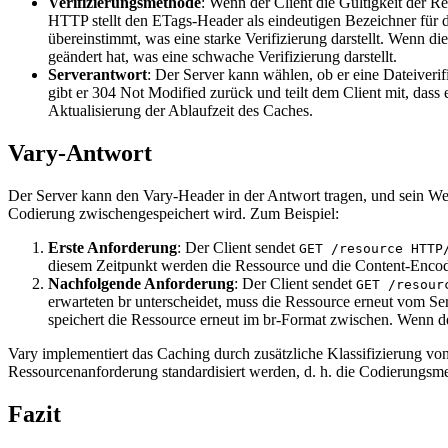
Verifizierungsmethode
: Wenn der Client die Gültigkeit der R
HTTP stellt den ETags-Header als eindeutigen Bezeichner für d
übereinstimmt, was eine starke Verifizierung darstellt. Wenn di
geändert hat, was eine schwache Verifizierung darstellt.
Serverantwort
: Der Server kann wählen, ob er eine Dateiverif
gibt er 304 Not Modified zurück und teilt dem Client mit, das
Aktualisierung der Ablaufzeit des Caches.
Vary-Antwort
Der Server kann den Vary-Header in der Antwort tragen, und sein Wer
Codierung zwischengespeichert wird. Zum Beispiel:
Erste Anforderung
: Der Client sendet
GET /resource HTTP
diesem Zeitpunkt werden die Ressource und die Content-Enco
Nachfolgende Anforderung
: Der Client sendet
GET /resour
erwarteten br unterscheidet, muss die Ressource erneut vom Se
speichert die Ressource erneut im br-Format zwischen. Wenn de
Vary implementiert das Caching durch zusätzliche Klassifizierung vo
Ressourcenanforderung standardisiert werden, d. h. die Codierungsm
Fazit