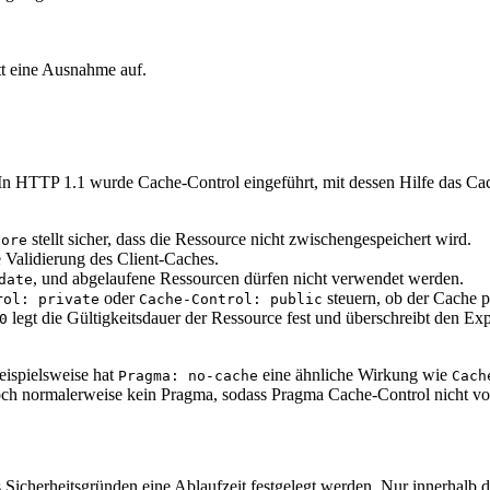
itt eine Ausnahme auf.
 HTTP 1.1 wurde Cache-Control eingeführt, mit dessen Hilfe das Cac
stellt sicher, dass die Ressource nicht zwischengespeichert wird.
tore
e Validierung des Client-Caches.
, und abgelaufene Ressourcen dürfen nicht verwendet werden.
date
oder
steuern, ob der Cache pri
rol: private
Cache-Control: public
legt die Gültigkeitsdauer der Ressource fest und überschreibt den Expi
0
eispielsweise hat
eine ähnliche Wirkung wie
Pragma: no-cache
Cach
och normalerweise kein Pragma, sodass Pragma Cache-Control nicht vol
icherheitsgründen eine Ablaufzeit festgelegt werden. Nur innerhalb der