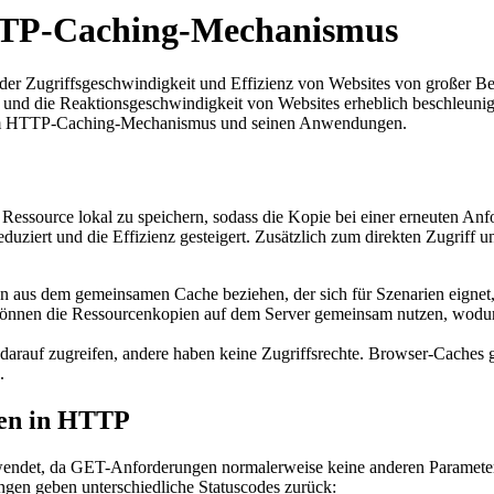
HTTP-Caching-Mechanismus
er Zugriffsgeschwindigkeit und Effizienz von Websites von großer B
und die Reaktionsgeschwindigkeit von Websites erheblich beschleunig
 dem HTTP-Caching-Mechanismus und seinen Anwendungen.
 Ressource lokal zu speichern, sodass die Kopie bei einer erneuten An
duziert und die Effizienz gesteigert. Zusätzlich zum direkten Zugri
n aus dem gemeinsamen Cache beziehen, der sich für Szenarien eignet, 
 können die Ressourcenkopien auf dem Server gemeinsam nutzen, wodu
darauf zugreifen, andere haben keine Zugriffsrechte. Browser-Caches 
.
ten in HTTP
det, da GET-Anforderungen normalerweise keine anderen Parameter 
gen geben unterschiedliche Statuscodes zurück: