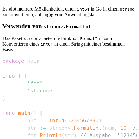
Es gibt mehrere Möglichkeiten, einen
in Go in einen
int64
string
zu konvertieren, abhängig vom Anwendungsfall.
Verwenden von
strconv.FormatInt
Das Paket
bietet die Funktion
zum
strconv
FormatInt
Konvertieren eines
in einen String mit einer bestimmten
int64
Basis.
package
import
(
"fmt"
"strconv"
)
func
main
(
)
{
        num 
:=
int64
(
1234567890
)
        str 
:=
 strconv
.
FormatInt
(
num
,
10
)
//
        fmt
.
Println
(
str
)
// Ausgabe: "123456