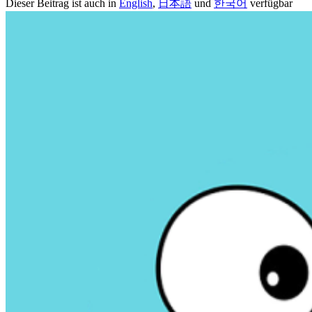
Dieser Beitrag ist auch in
English
,
日本語
und
한국어
verfügbar