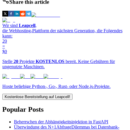
Share this article
Wir sind
Leapcell
,
die Webhosting-Plattform der nächsten Generation, die Folgendes
kann:
20
=
$0
Stelle
20
Projekte
KOSTENLOS
bereit. Keine Gebühren für
ungenutzte Maschinen.
Hoste beliebige Python-, Go-, Rust- oder Node.js-Projekte.
Kostenlose Bereitstellung auf Leapcell!
Popular Posts
Beherrschen der Abhängigkeitsinjektion in FastAPI
Überwindung des N+1­Abfrage­Dilemmas bei Datenbank­