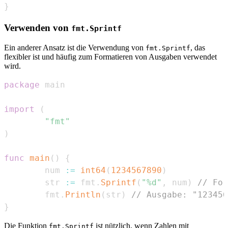
}
Verwenden von
fmt.Sprintf
Ein anderer Ansatz ist die Verwendung von
, das
fmt.Sprintf
flexibler ist und häufig zum Formatieren von Ausgaben verwendet
wird.
package
import
(
"fmt"
)
func
main
(
)
{
        num 
:=
int64
(
1234567890
)
        str 
:=
 fmt
.
Sprintf
(
"%d"
,
 num
)
// For
        fmt
.
Println
(
str
)
// Ausgabe: "123456
}
Die Funktion
ist nützlich, wenn Zahlen mit
fmt.Sprintf