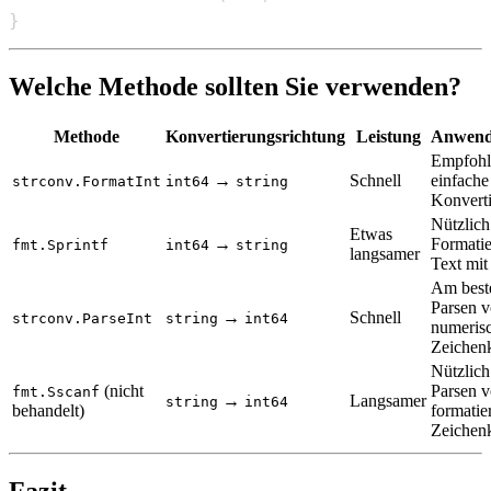
}
Welche Methode sollten Sie verwenden?
Methode
Konvertierungsrichtung
Leistung
Anwend
Empfohl
→
Schnell
einfache
strconv.FormatInt
int64
string
Konvert
Nützlich
Etwas
→
Formati
fmt.Sprintf
int64
string
langsamer
Text mit
Am best
Parsen 
→
Schnell
strconv.ParseInt
string
int64
numeris
Zeichenk
Nützlich
(nicht
Parsen 
fmt.Sscanf
→
Langsamer
string
int64
behandelt)
formatie
Zeichenk
Fazit