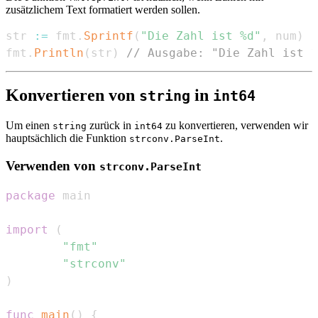
zusätzlichem Text formatiert werden sollen.
str 
:=
 fmt
.
Sprintf
(
"Die Zahl ist %d"
,
 num
)
fmt
.
Println
(
str
)
// Ausgabe: "Die Zahl ist 1
Konvertieren von
in
string
int64
Um einen
zurück in
zu konvertieren, verwenden wir
string
int64
hauptsächlich die Funktion
.
strconv.ParseInt
Verwenden von
strconv.ParseInt
package
import
(
"fmt"
"strconv"
)
func
main
(
)
{