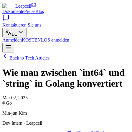
0.3
Leapcell
Dokumente
Preise
Blog
Kontaktieren Sie uns
DE
Anmelden
KOSTENLOS
anmelden
Back to Tech Articles
Wie man zwischen `int64` und
`string` in Golang konvertiert
Mar 02, 2025
# Go
Min-jun Kim
Dev Intern · Leapcell