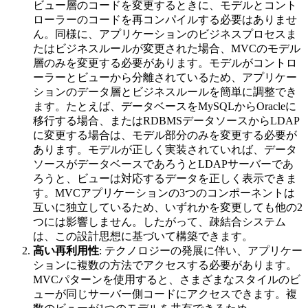
ビュー層のコードを変更するときに、モデルとコント
ローラーのコードを再コンパイルする必要はありませ
ん。同様に、アプリケーションのビジネスプロセスま
たはビジネスルールが変更された場合、MVCのモデル
層のみを変更する必要があります。モデルがコントロ
ーラーとビューから分離されているため、アプリケー
ションのデータ層とビジネスルールを簡単に調整でき
ます。たとえば、データベースをMySQLからOracleに
移行する場合、またはRDBMSデータソースからLDAP
に変更する場合は、モデル部分のみを変更する必要が
あります。モデルが正しく実装されていれば、データ
ソースがデータベースであろうとLDAPサーバーであ
ろうと、ビューは対応するデータを正しく表示できま
す。MVCアプリケーションの3つのコンポーネントは
互いに独立しているため、いずれかを変更しても他の2
つには影響しません。したがって、疎結合システム
は、この設計思想に基づいて構築できます。
高い再利用性
: テクノロジーの発展に伴い、アプリケー
ションに複数の方法でアクセスする必要があります。
MVCパターンを使用すると、さまざまなスタイルのビ
ューが同じサーバー側コードにアクセスできます。複