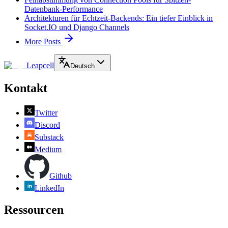
Datenbank-Performance
Architekturen für Echtzeit-Backends: Ein tiefer Einblick in
Socket.IO und Django Channels
More Posts
Leapcell
Deutsch
Kontakt
Twitter
Discord
Substack
Medium
Github
LinkedIn
Ressourcen