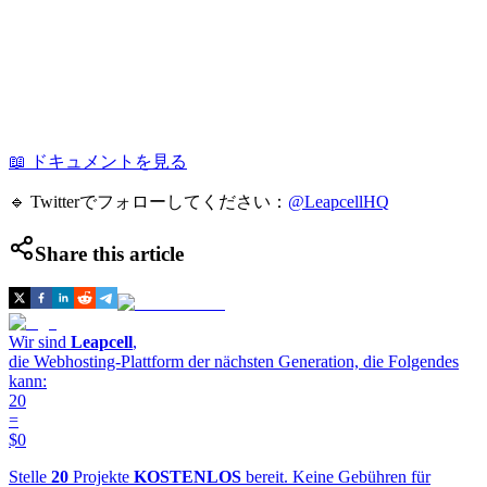
📖 ドキュメントを見る
🔹 Twitterでフォローしてください：
@LeapcellHQ
Share this article
Wir sind
Leapcell
,
die Webhosting-Plattform der nächsten Generation, die Folgendes
kann:
20
=
$0
Stelle
20
Projekte
KOSTENLOS
bereit. Keine Gebühren für