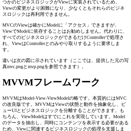
つかのビジネスロジックがViewに実装されているため、
Viewの変更がより困難になり、少なくともそれらのビジネ
スロジックは再利用できません。
MVCのViewは確かにModelに「アクセス」できますが、
ViewでModelに依存することはお勧めしません。代わりに、
すべてのビジネスロジックができるだけControllerで処理さ
れ、ViewはControllerとのみやり取りするように要求しま
す。
違いは次の図に示されています（ここでは、提供した元の写
真mvc.pngとmvp.pngを参照できます）。
MVVMフレームワーク
MVVMはModel-View-ViewModelの略です。本質的にはMVC
の改良版です。MVVMはViewの状態と動作を抽象化し、ビ
ューUIとビジネスロジックを分離することができます。も
ちろん、ViewModelはすでにこれを実現しています。Model
のデータを抽出し、同時にコンテンツを表示する必要がある
ため、Viewに関連するビジネスロジックの処理を支援しま