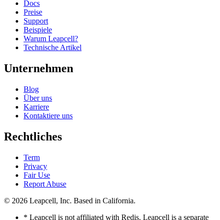
Docs
Preise
Support
Beispiele
Warum Leapcell?
Technische Artikel
Unternehmen
Blog
Über uns
Karriere
Kontaktiere uns
Rechtliches
Term
Privacy
Fair Use
Report Abuse
© 2026
Leapcell, Inc.
Based in California.
* Leapcell is not affiliated with Redis. Leapcell is a separate