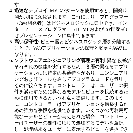
す。
迅速なデプロイ
: MVCパターンを使用すると、開発時
間が大幅に短縮されます。これにより、プログラマー
（Java開発者）はビジネスロジックに集中でき、イン
ターフェースプログラマー（HTMLおよびJSP開発者）
はプレゼンテーションに集中できます。
高い保守性
: ビュー層とビジネスロジック層を分離する
ことで、Webアプリケーションの保守と変更も容易に
なります。
ソフトウェアエンジニアリング管理に有利
: 異なる層が
それぞれの機能を実行するため、各層の異なるアプリ
ケーションには特定の共通特性があり、エンジニアリ
ングおよびツールを通じてプログラムコードを管理す
るのに役立ちます。コントローラーは、ユーザーの要
件を満たすために異なるモデルとビューを接続するた
めに使用できるという利点も提供します。このよう
に、コントローラーはアプリケーションを構築するた
めの強力な手段を提供できます。いくつかの再利用可
能なモデルとビューが与えられた場合、コントローラ
ーはユーザーの要件に応じて処理するモデルを選択
し、処理結果をユーザーに表示するビューを選択でき