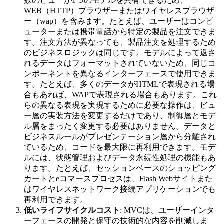
数のビューが1つのモデルを共有できるため、
WEB（HTTP）ブラウザーまたはワイヤレスブラウザ
ー（wap）を含みます。たとえば、ユーザーはコンピ
ューターまたは携帯電話から特定の製品を注文できま
す。注文方法が異なっても、製品注文を処理するため
のビジネスロジックは同じです。モデルによって返さ
れるデータはフォーマットされていないため、同じコ
ンポーネントを異なるインターフェースで使用できま
す。たとえば、多くのデータがHTMLで表現される場
合もあれば、WAPで表現される場合もあります。これ
らの異なる表現を実現するために必要な操作は、ビュ
ー層の実装方法を変更するだけであり、制御層とモデ
ル層をまったく変更する必要はありません。データと
ビジネスルールがプレゼンテーション層から分離され
ているため、コードを最大限に再利用できます。モデ
ルには、状態管理およびデータ永続性処理の機能もあ
ります。たとえば、セッションベースのショッピング
カートとeコマースプロセスは、Flash Webサイトまた
はワイヤレスネットワーク接続アプリケーションでも
再利用できます。
低いライフサイクルコスト
: MVCは、ユーザーインタ
ーフェースの開発と保守の技術的な内容を削減しま