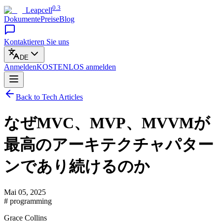
0.3
Leapcell
Dokumente
Preise
Blog
Kontaktieren Sie uns
DE
Anmelden
KOSTENLOS
anmelden
Back to Tech Articles
なぜMVC、MVP、MVVMが
最高のアーキテクチャパター
ンであり続けるのか
Mai 05, 2025
# programming
Grace Collins