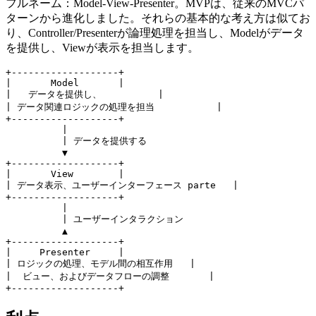
フルネーム：Model-View-Presenter。MVPは、従来のMVCパ
ターンから進化しました。それらの基本的な考え方は似てお
り、Controller/Presenterが論理処理を担当し、Modelがデータ
を提供し、Viewが表示を担当します。
+-------------------+

|       Model       |

|   データを提供し、          |

| データ関連ロジックの処理を担当           |

+-------------------+

          |

          | データを提供する

          ▼

+-------------------+

|       View        |

| データ表示、ユーザーインターフェース parte   |

+-------------------+

          |

          | ユーザーインタラクション

          ▲

+-------------------+

|     Presenter     |

| ロジックの処理、モデル間の相互作用   |

|  ビュー、およびデータフローの調整       |
