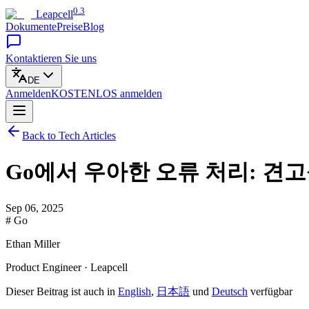
0.3
Leapcell
Dokumente
Preise
Blog
Kontaktieren Sie uns
DE
Anmelden
KOSTENLOS
anmelden
Back to Tech Articles
Go에서 우아한 오류 처리: 견
Sep 06, 2025
# Go
Ethan Miller
Product Engineer · Leapcell
Dieser Beitrag ist auch in
English
,
日本語
und
Deutsch
verfügbar