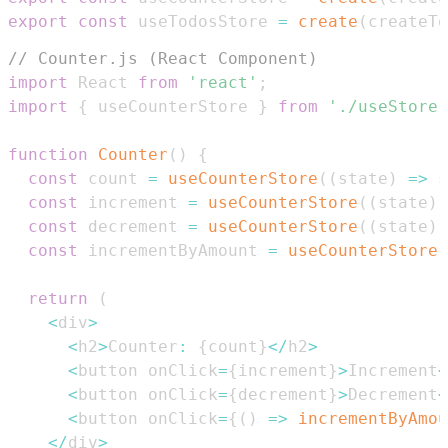
export
const
 useTodosStore 
=
create
(
createTo
// Counter.js (React Component)
import
React
from
'react'
;
import
{
 useCounterStore 
}
from
'./useStore'
function
Counter
(
)
{
const
 count 
=
useCounterStore
(
(
state
)
=>
 s
const
 increment 
=
useCounterStore
(
(
state
)
const
 decrement 
=
useCounterStore
(
(
state
)
const
 incrementByAmount 
=
useCounterStore
(
return
(
<
div
>
<
h2
>
Counter
:
{
count
}
<
/
h2
>
<
button onClick
=
{
increment
}
>
Increment
<
<
button onClick
=
{
decrement
}
>
Decrement
<
<
button onClick
=
{
(
)
=>
incrementByAmou
<
/
div
>