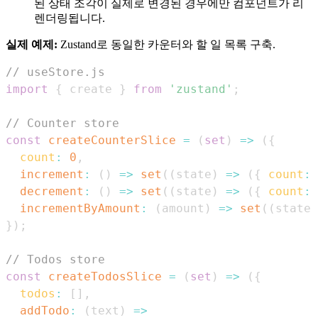
된 상태 조각이 실제로 변경된 경우에만 컴포넌트가 리
렌더링됩니다.
실제 예제:
Zustand로 동일한 카운터와 할 일 목록 구축.
// useStore.js
import
{
 create 
}
from
'zustand'
;
// Counter store
const
createCounterSlice
=
(
set
)
=>
(
{
count
:
0
,
increment
:
(
)
=>
set
(
(
state
)
=>
(
{
count
:
 
decrement
:
(
)
=>
set
(
(
state
)
=>
(
{
count
:
 
incrementByAmount
:
(
amount
)
=>
set
(
(
state
)
}
)
;
// Todos store
const
createTodosSlice
=
(
set
)
=>
(
{
todos
:
[
]
,
addTodo
:
(
text
)
=>