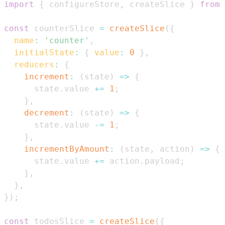
import
{
 configureStore
,
 createSlice 
}
from
const
 counterSlice 
=
createSlice
(
{
name
:
'counter'
,
initialState
:
{
value
:
0
}
,
reducers
:
{
increment
:
(
state
)
=>
{
      state
.
value
+=
1
;
}
,
decrement
:
(
state
)
=>
{
      state
.
value
-=
1
;
}
,
incrementByAmount
:
(
state
,
 action
)
=>
{
      state
.
value
+=
 action
.
payload
;
}
,
}
,
}
)
;
const
 todosSlice 
=
createSlice
(
{