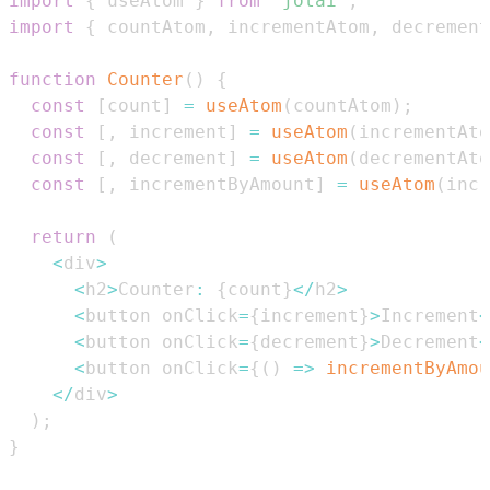
import
{
 useAtom 
}
from
'jotai'
;
import
{
 countAtom
,
 incrementAtom
,
 decrement
function
Counter
(
)
{
const
[
count
]
=
useAtom
(
countAtom
)
;
const
[
,
 increment
]
=
useAtom
(
incrementAto
const
[
,
 decrement
]
=
useAtom
(
decrementAto
const
[
,
 incrementByAmount
]
=
useAtom
(
incr
return
(
<
div
>
<
h2
>
Counter
:
{
count
}
<
/
h2
>
<
button onClick
=
{
increment
}
>
Increment
<
<
button onClick
=
{
decrement
}
>
Decrement
<
<
button onClick
=
{
(
)
=>
incrementByAmou
<
/
div
>
)
;
}