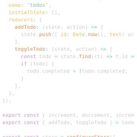
name
:
'todos'
,
initialState
:
[
]
,
reducers
:
{
addTodo
:
(
state
,
 action
)
=>
{
      state
.
push
(
{
id
:
Date
.
now
(
)
,
text
:
 act
}
,
toggleTodo
:
(
state
,
 action
)
=>
{
const
 todo 
=
 state
.
find
(
(
t
)
=>
 t
.
id
==
if
(
todo
)
{
        todo
.
completed
=
!
todo
.
completed
;
}
}
,
}
,
}
)
;
export
const
{
 increment
,
 decrement
,
 increme
export
const
{
 addTodo
,
 toggleTodo 
}
=
 todos