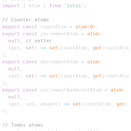
import
{
 atom 
}
from
'jotai'
;
// Counter atoms
export
const
 countAtom 
=
atom
(
0
)
;
export
const
 incrementAtom 
=
atom
(
null
,
// setter
(
get
,
set
)
=>
set
(
countAtom
,
get
(
countAtom
)
;
export
const
 decrementAtom 
=
atom
(
null
,
(
get
,
set
)
=>
set
(
countAtom
,
get
(
countAtom
)
;
export
const
 incrementByAmountAtom 
=
atom
(
null
,
(
get
,
 set
,
 amount
)
=>
set
(
countAtom
,
get
(
c
)
;
// Todos atoms