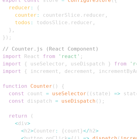
export
const
 store 
=
configureStore
(
{
reducer
:
{
counter
:
 counterSlice
.
reducer
,
todos
:
 todosSlice
.
reducer
,
}
,
}
)
;
// Counter.js (React Component)
import
React
from
'react'
;
import
{
 useSelector
,
 useDispatch 
}
from
're
import
{
 increment
,
 decrement
,
 incrementByAm
function
Counter
(
)
{
const
 count 
=
useSelector
(
(
state
)
=>
 state
const
 dispatch 
=
useDispatch
(
)
;
return
(
<
div
>
<
h2
>
Counter
:
{
count
}
<
/
h2
>
<
button onClick
=
{
(
)
=>
dispatch
(
increm