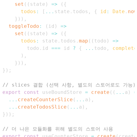
set
(
(
state
)
=>
(
{
todos
:
[
...
state
.
todos
,
{
id
:
Date
.
now
}
)
)
,
toggleTodo
:
(
id
)
=>
set
(
(
state
)
=>
(
{
todos
:
 state
.
todos
.
map
(
(
todo
)
=>
        todo
.
id
===
 id 
?
{
...
todo
,
complete
)
,
}
)
)
,
}
)
;
// slices 결합 (선택 사항, 별도의 스토어로도 가능)
export
const
 useBoundStore 
=
create
(
(
...
a
)
=
...
createCounterSlice
(
...
a
)
,
...
createTodosSlice
(
...
a
)
,
}
)
)
;
// 더 나은 모듈화를 위해 별도의 스토어 사용
export
const
 useCounterStore 
=
create
(
create