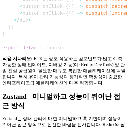
<
button onClick
=
{
(
)
=>
dispatch
(
decrem
<
button onClick
=
{
(
)
=>
dispatch
(
increm
<
/
div
>
)
;
}
export
default
Counter
;
적용 시나리오:
RTK는 상호 작용하는 컴포넌트가 많고 예측
가능한 상태 업데이트, 디버깅 기능(예: Redux DevTools) 및 단
일 진실 공급원이 필요한 대규모 복잡한 애플리케이션에 탁월
합니다. 특히 유지 관리 가능성과 장기적인 확장성이 중요한
엔터프라이즈급 애플리케이션에 매우 적합합니다.
Zustand - 미니멀하고 성능이 뛰어난 접
근 방식
Zustand는 상태 관리에 대한 미니멀하고 훅 기반이며 성능이
뛰어난 접근 방식으로 신선한 바람을 선사합니다. Redux와 달