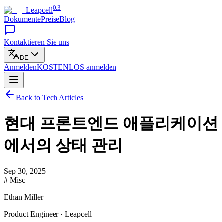
0.3
Leapcell
Dokumente
Preise
Blog
Kontaktieren Sie uns
DE
Anmelden
KOSTENLOS
anmelden
Back to Tech Articles
현대 프론트엔드 애플리케이션
에서의 상태 관리
Sep 30, 2025
# Misc
Ethan Miller
Product Engineer · Leapcell