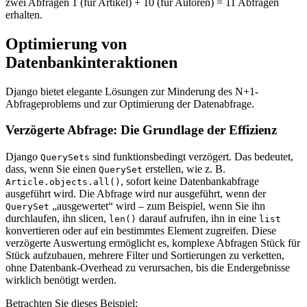
zwei Abfragen 1 (für Artikel) + 10 (für Autoren) = 11 Abfragen
erhalten.
Optimierung von
Datenbankinteraktionen
Django bietet elegante Lösungen zur Minderung des N+1-
Abfrageproblems und zur Optimierung der Datenabfrage.
Verzögerte Abfrage: Die Grundlage der Effizienz
Django
sind funktionsbedingt verzögert. Das bedeutet,
QuerySets
dass, wenn Sie einen
erstellen, wie z. B.
QuerySet
, sofort keine Datenbankabfrage
Article.objects.all()
ausgeführt wird. Die Abfrage wird nur ausgeführt, wenn der
„ausgewertet“ wird – zum Beispiel, wenn Sie ihn
QuerySet
durchlaufen, ihn slicen,
darauf aufrufen, ihn in eine
len()
list
konvertieren oder auf ein bestimmtes Element zugreifen. Diese
verzögerte Auswertung ermöglicht es, komplexe Abfragen Stück für
Stück aufzubauen, mehrere Filter und Sortierungen zu verketten,
ohne Datenbank-Overhead zu verursachen, bis die Endergebnisse
wirklich benötigt werden.
Betrachten Sie dieses Beispiel: