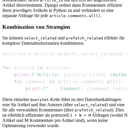
article_id
Artikel übereinstimmt. Django ordnet dann Kommentare effizient
ihren jeweiligen Artikeln in Python zu und verhindert so eine
separate Abfrage für jede
.
article.comments.all()
Kombination von Strategien
Sie können
und
effektiv für
select_related
prefetch_related
komplexe Datenabrufszenarien kombinieren.
articles 
=
 Article
.
objects
.
select_related
(
'a
for
 article 
in
 articles
:
print
(
f"Article: 
{
article
.
title
}
 (Author
for
 comment 
in
 article
.
comments
.
all
(
)
:
print
(
f"  - Comment: 
{
comment
.
text
}
 
Diese einzelne
-Kette führt zu drei Datenbankabfragen:
QuerySet
eine für Artikel und ihre Autoren (über
) und eine
select_related
für alle verwandten Kommentare (über
). Dies
prefetch_related
ist erheblich effizienter als potenziell
Abfragen (wobei N
1 + N + M
Artikel und M Kommentare pro Artikel sind), wenn keine
Optimierung verwendet wurde.