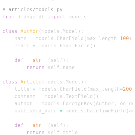
# articles/models.py
from
 django
.
db 
import
class
Author
(
models
.
Model
)
:
    name 
=
 models
.
CharField
(
max_length
=
100
)
    email 
=
 models
.
EmailField
(
)
def
__str__
(
self
)
:
return
 self
.
class
Article
(
models
.
Model
)
:
    title 
=
 models
.
CharField
(
max_length
=
200
)
    content 
=
 models
.
TextField
(
)
    author 
=
 models
.
ForeignKey
(
Author
,
 on_de
    published_date 
=
 models
.
DateTimeField
(
au
def
__str__
(
self
)
:
return
 self
.