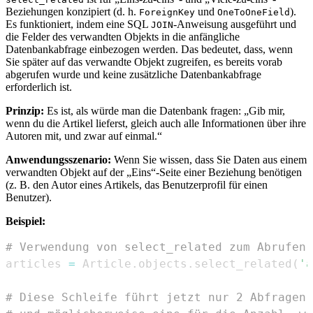
Beziehungen konzipiert (d. h.
und
).
ForeignKey
OneToOneField
Es funktioniert, indem eine SQL
-Anweisung ausgeführt und
JOIN
die Felder des verwandten Objekts in die anfängliche
Datenbankabfrage einbezogen werden. Das bedeutet, dass, wenn
Sie später auf das verwandte Objekt zugreifen, es bereits vorab
abgerufen wurde und keine zusätzliche Datenbankabfrage
erforderlich ist.
Prinzip:
Es ist, als würde man die Datenbank fragen: „Gib mir,
wenn du die Artikel lieferst, gleich auch alle Informationen über ihre
Autoren mit, und zwar auf einmal.“
Anwendungsszenario:
Wenn Sie wissen, dass Sie Daten aus einem
verwandten Objekt auf der „Eins“-Seite einer Beziehung benötigen
(z. B. den Autor eines Artikels, das Benutzerprofil für einen
Benutzer).
Beispiel:
# Verwendung von select_related zum Abrufen 
articles 
=
 Article
.
objects
.
select_related
(
'a
# Diese Schleife führt jetzt nur 2 Abfragen 