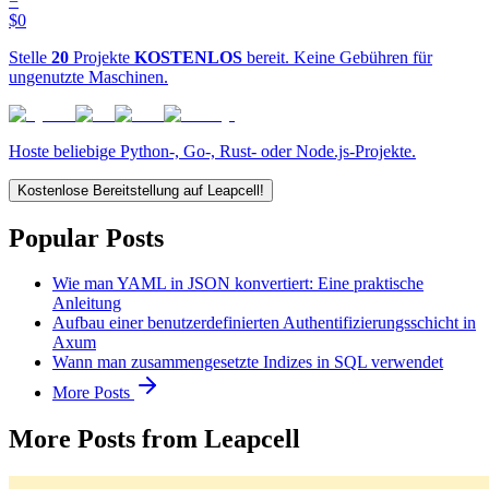
=
$0
Stelle
20
Projekte
KOSTENLOS
bereit. Keine Gebühren für
ungenutzte Maschinen.
Hoste beliebige Python-, Go-, Rust- oder Node.js-Projekte.
Kostenlose Bereitstellung auf Leapcell!
Popular Posts
Wie man YAML in JSON konvertiert: Eine praktische
Anleitung
Aufbau einer benutzerdefinierten Authentifizierungsschicht in
Axum
Wann man zusammengesetzte Indizes in SQL verwendet
More Posts
More Posts from Leapcell