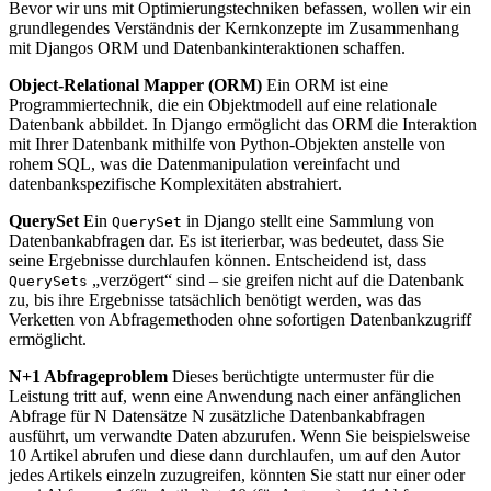
Bevor wir uns mit Optimierungstechniken befassen, wollen wir ein
grundlegendes Verständnis der Kernkonzepte im Zusammenhang
mit Djangos ORM und Datenbankinteraktionen schaffen.
Object-Relational Mapper (ORM)
Ein ORM ist eine
Programmiertechnik, die ein Objektmodell auf eine relationale
Datenbank abbildet. In Django ermöglicht das ORM die Interaktion
mit Ihrer Datenbank mithilfe von Python-Objekten anstelle von
rohem SQL, was die Datenmanipulation vereinfacht und
datenbankspezifische Komplexitäten abstrahiert.
QuerySet
Ein
in Django stellt eine Sammlung von
QuerySet
Datenbankabfragen dar. Es ist iterierbar, was bedeutet, dass Sie
seine Ergebnisse durchlaufen können. Entscheidend ist, dass
„verzögert“ sind – sie greifen nicht auf die Datenbank
QuerySets
zu, bis ihre Ergebnisse tatsächlich benötigt werden, was das
Verketten von Abfragemethoden ohne sofortigen Datenbankzugriff
ermöglicht.
N+1 Abfrageproblem
Dieses berüchtigte untermuster für die
Leistung tritt auf, wenn eine Anwendung nach einer anfänglichen
Abfrage für N Datensätze N zusätzliche Datenbankabfragen
ausführt, um verwandte Daten abzurufen. Wenn Sie beispielsweise
10 Artikel abrufen und diese dann durchlaufen, um auf den Autor
jedes Artikels einzeln zuzugreifen, könnten Sie statt nur einer oder