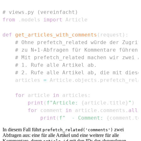
# views.py (vereinfacht)
from
.
models 
import
def
get_articles_with_comments
(
request
)
:
# Ohne prefetch_related würde der Zugrif
# zu N+1-Abfragen für Kommentare führen.
# Mit prefetch_related machen wir zwei A
# 1. Rufe alle Artikel ab.
# 2. Rufe alle Artikel ab, die mit diese
    articles 
=
 Article
.
objects
.
prefetch_rela
for
 article 
in
 articles
:
print
(
f"Article: 
{
article
.
title
}
"
)
for
 comment 
in
 article
.
comments
.
all
(
print
(
f"  - Comment: 
{
comment
.
te
In diesem Fall führt
zwei
prefetch_related('comments')
Abfragen aus: eine für alle Artikel und eine weitere für alle
Kommentare, deren
mit den IDs der abgerufenen