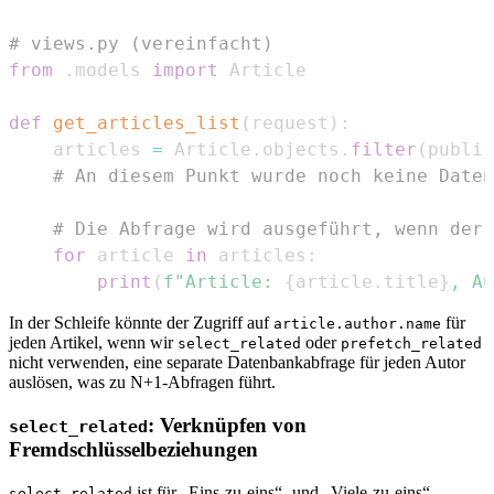
# views.py (vereinfacht)
from
.
models 
import
def
get_articles_list
(
request
)
:
    articles 
=
 Article
.
objects
.
filter
(
publis
# An diesem Punkt wurde noch keine Daten
# Die Abfrage wird ausgeführt, wenn der 
for
 article 
in
 articles
:
print
(
f"Article: 
{
article
.
title
}
, Au
In der Schleife könnte der Zugriff auf
für
article.author.name
jeden Artikel, wenn wir
oder
select_related
prefetch_related
nicht verwenden, eine separate Datenbankabfrage für jeden Autor
auslösen, was zu N+1-Abfragen führt.
: Verknüpfen von
select_related
Fremdschlüsselbeziehungen
ist für „Eins-zu-eins“- und „Viele-zu-eins“-
select_related