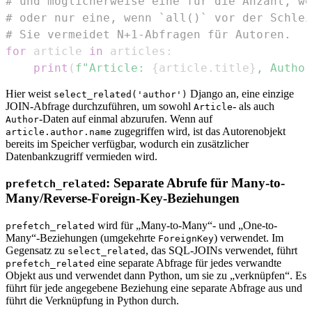
# und möglicherweise eine für die Anzahl, we
# oder nur eine, wenn `all()` vor der Schlei
# Sie vermeidet N+1-Abfragen für Autoren.
for
 article 
in
 articles
:
print
(
f"Article: 
{
article
.
title
}
, Author
Hier weist
Django an, eine einzige
select_related('author')
JOIN-Abfrage durchzuführen, um sowohl
- als auch
Article
-Daten auf einmal abzurufen. Wenn auf
Author
zugegriffen wird, ist das Autorenobjekt
article.author.name
bereits im Speicher verfügbar, wodurch ein zusätzlicher
Datenbankzugriff vermieden wird.
: Separate Abrufe für Many-to-
prefetch_related
Many/Reverse-Foreign-Key-Beziehungen
wird für „Many-to-Many“- und „One-to-
prefetch_related
Many“-Beziehungen (umgekehrte
) verwendet. Im
ForeignKey
Gegensatz zu
, das SQL-JOINs verwendet, führt
select_related
eine separate Abfrage für jedes verwandte
prefetch_related
Objekt aus und verwendet dann Python, um sie zu „verknüpfen“. Es
führt für jede angegebene Beziehung eine separate Abfrage aus und
führt die Verknüpfung in Python durch.