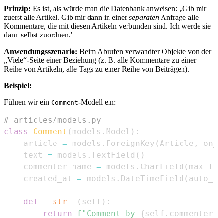
Prinzip:
Es ist, als würde man die Datenbank anweisen: „Gib mir
zuerst alle Artikel. Gib mir dann in einer
separaten
Anfrage alle
Kommentare, die mit diesen Artikeln verbunden sind. Ich werde sie
dann selbst zuordnen."
Anwendungsszenario:
Beim Abrufen verwandter Objekte von der
„Viele“-Seite einer Beziehung (z. B. alle Kommentare zu einer
Reihe von Artikeln, alle Tags zu einer Reihe von Beiträgen).
Beispiel:
Führen wir ein
-Modell ein:
Comment
# articles/models.py
class
Comment
(
models
.
Model
)
:
    article 
=
 models
.
ForeignKey
(
Article
,
 on_
    text 
=
 models
.
TextField
(
)
    commenter_name 
=
 models
.
CharField
(
max_le
    created_at 
=
 models
.
DateTimeField
(
auto_n
def
__str__
(
self
)
:
return
f"Comment by 
{
self
.
commenter_