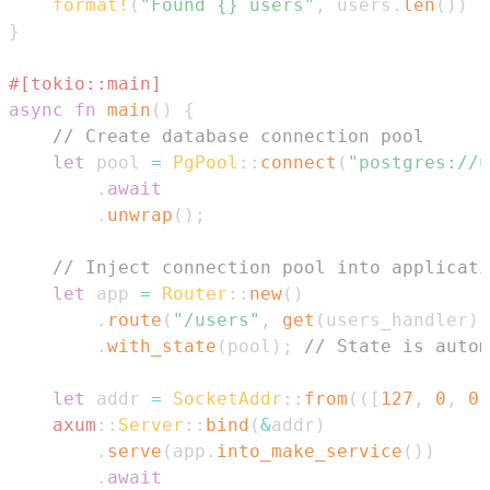
format!
(
"Found {} users"
,
 users
.
len
(
)
)
}
#[tokio::main]
async
fn
main
(
)
{
// Create database connection pool
let
 pool 
=
PgPool
::
connect
(
"postgres://u
.
await
.
unwrap
(
)
;
// Inject connection pool into applicati
let
 app 
=
Router
::
new
(
)
.
route
(
"/users"
,
get
(
users_handler
)
)
.
with_state
(
pool
)
;
// State is autom
let
 addr 
=
SocketAddr
::
from
(
(
[
127
,
0
,
0
,
axum
::
Server
::
bind
(
&
addr
)
.
serve
(
app
.
into_make_service
(
)
)
.
await