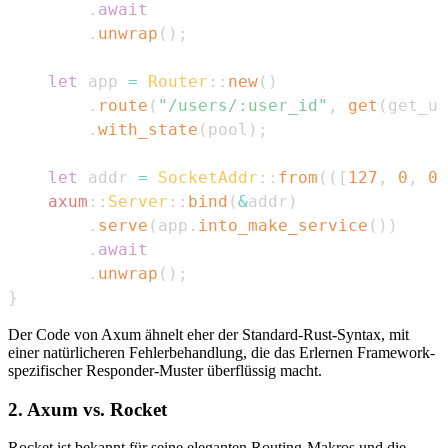
.
await
.
unwrap
(
)
;
let
 app 
=
Router
::
new
(
)
.
route
(
"/users/:user_id"
,
get
(
get_us
.
with_state
(
pool
)
;
let
 addr 
=
SocketAddr
::
from
(
(
[
127
,
0
,
0
,
axum
::
Server
::
bind
(
&
addr
)
.
serve
(
app
.
into_make_service
(
)
)
.
await
.
unwrap
(
)
;
}
Der Code von Axum ähnelt eher der Standard-Rust-Syntax, mit
einer natürlicheren Fehlerbehandlung, die das Erlernen Framework-
spezifischer Responder-Muster überflüssig macht.
2. Axum vs. Rocket
Rocket ist bekannt für seine eleganten Routing-Makros und die