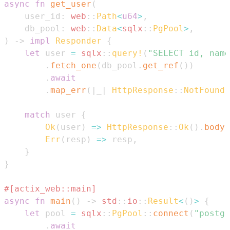
async
fn
get_user
(
    user_id
:
web
::
Path
<
u64
>
,
    db_pool
:
web
::
Data
<
sqlx
::
PgPool
>
,
)
->
impl
Responder
{
let
 user 
=
sqlx
::
query!
(
"SELECT id, name
.
fetch_one
(
db_pool
.
get_ref
(
)
)
.
await
.
map_err
(
|
_
|
HttpResponse
::
NotFound
(
match
 user 
{
Ok
(
user
)
=>
HttpResponse
::
Ok
(
)
.
body
(
Err
(
resp
)
=>
 resp
,
}
}
#[actix_web::main]
async
fn
main
(
)
->
std
::
io
::
Result
<
(
)
>
{
let
 pool 
=
sqlx
::
PgPool
::
connect
(
"postgr
.
await