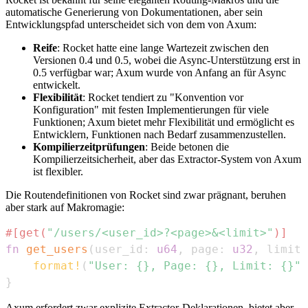
automatische Generierung von Dokumentationen, aber sein
Entwicklungspfad unterscheidet sich von dem von Axum:
Reife
: Rocket hatte eine lange Wartezeit zwischen den
Versionen 0.4 und 0.5, wobei die Async-Unterstützung erst in
0.5 verfügbar war; Axum wurde von Anfang an für Async
entwickelt.
Flexibilität
: Rocket tendiert zu "Konvention vor
Konfiguration" mit festen Implementierungen für viele
Funktionen; Axum bietet mehr Flexibilität und ermöglicht es
Entwicklern, Funktionen nach Bedarf zusammenzustellen.
Kompilierzeitprüfungen
: Beide betonen die
Kompilierzeitsicherheit, aber das Extractor-System von Axum
ist flexibler.
Die Routendefinitionen von Rocket sind zwar prägnant, beruhen
aber stark auf Makromagie:
#[get(
"/users/<user_id>?<page>&<limit>"
)]
fn
get_users
(
user_id
:
u64
,
 page
:
u32
,
 limit
:
format!
(
"User: {}, Page: {}, Limit: {}"
,
}
Axum erfordert zwar explizite Extractor-Deklarationen, bietet aber