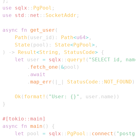
}
;
use
sqlx
::
PgPool
;
use
std
::
net
::
SocketAddr
;
async
fn
get_user
(
Path
(
user_id
)
:
Path
<
u64
>
,
State
(
pool
)
:
State
<
PgPool
>
,
)
->
Result
<
String
,
StatusCode
>
{
let
 user 
=
sqlx
::
query!
(
"SELECT id, name
.
fetch_one
(
&
pool
)
.
await
.
map_err
(
|
_
|
StatusCode
::
NOT_FOUND
)
?
Ok
(
format!
(
"User: {}"
,
 user
.
name
)
)
}
#[tokio::main]
async
fn
main
(
)
{
let
 pool 
=
sqlx
::
PgPool
::
connect
(
"postgr