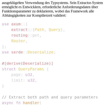
ausgeklügelten Verwendung des Typsystems. Sein Extractor-System
ermöglicht es Entwicklern, erforderliche Anforderungsdaten über
Funktionsparameter zu deklarieren, wobei das Framework alle
Abhängigkeiten zur Kompilierzeit validiert:
use
axum
::
{
extract
::
{
Path
,
Query
}
,
routing
::
get
,
Router
,
}
;
use
serde
::
Deserialize
;
#[derive(Deserialize)]
struct
QueryParams
{
    page
:
u32
,
    limit
:
u32
,
}
// Extract both path and query parameters
async
fn
handler
(