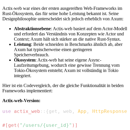
Actix-web war eines der ersten ausgereiften Web-Frameworks im
Rust-Ökosystem, das für seine hohe Leistung bekannt ist. Seine
Designphilosophie unterscheidet sich jedoch erheblich von Axum:
Abstraktionsebene
: Actix-web basiert auf dem Actor-Modell
und erfordert das Verständnis von Konzepten wie Actor und
Context; Axum hält sich stärker an die native Rust-Syntax.
Leistung
: Beide schneiden in Benchmarks ähnlich ab, aber
Axum hat typischerweise einen geringeren
Speicherverbrauch.
Ökosystem
: Actix-web hat seine eigene Async-
Laufzeitumgebung, wodurch eine gewisse Trennung vom
Tokio-Ökosystem entsteht; Axum ist vollständig in Tokio
integriert.
Hier ist ein Codevergleich, der die gleiche Funktionalität in beiden
Frameworks implementiert:
Actix-web-Version:
use
actix_web
::
{
get
,
 web
,
App
,
HttpResponse
,
#[get(
"/users/{user_id}"
)]