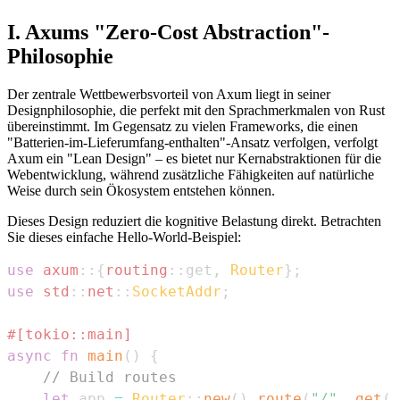
I. Axums "Zero-Cost Abstraction"-
Philosophie
Der zentrale Wettbewerbsvorteil von Axum liegt in seiner
Designphilosophie, die perfekt mit den Sprachmerkmalen von Rust
übereinstimmt. Im Gegensatz zu vielen Frameworks, die einen
"Batterien-im-Lieferumfang-enthalten"-Ansatz verfolgen, verfolgt
Axum ein "Lean Design" – es bietet nur Kernabstraktionen für die
Webentwicklung, während zusätzliche Fähigkeiten auf natürliche
Weise durch sein Ökosystem entstehen können.
Dieses Design reduziert die kognitive Belastung direkt. Betrachten
Sie dieses einfache Hello-World-Beispiel:
use
axum
::
{
routing
::
get
,
Router
}
;
use
std
::
net
::
SocketAddr
;
#[tokio::main]
async
fn
main
(
)
{
// Build routes
let
 app 
=
Router
::
new
(
)
.
route
(
"/"
,
get
(
|