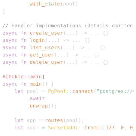
.
with_state
(
pool
)
}
// Handler implementations (details omitted)
async
fn
create_user
(
...
)
->
...
{
}
async
fn
login
(
...
)
->
...
{
}
async
fn
list_users
(
...
)
->
...
{
}
async
fn
get_user
(
...
)
->
...
{
}
async
fn
delete_user
(
...
)
->
...
{
}
#[tokio::main]
async
fn
main
(
)
{
let
 pool 
=
PgPool
::
connect
(
"postgres://u
.
await
.
unwrap
(
)
;
let
 app 
=
routes
(
pool
)
;
let
 addr 
=
SocketAddr
::
from
(
(
[
127
,
0
,
0
,