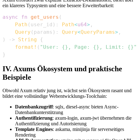
ein klareres Typsystem und eine bessere Erweiterbarkeit:
async
fn
get_users
(
Path
(
user_id
)
:
Path
<
u64
>
,
Query
(
params
)
:
Query
<
QueryParams
>
,
)
->
String
{
format!
(
"User: {}, Page: {}, Limit: {}"
,
}
IV. Axums Ökosystem und praktische
Beispiele
Obwohl Axum relativ jung ist, wächst sein Ökosystem rasant und
bildet eine vollständige Webentwicklungs-Toolchain:
Datenbankzugriff
: sqlx, diesel-async bieten Async-
Datenbankunterstützung
Authentifizierung
: axum-login, axum-jwt übernehmen die
Authentifizierung und Autorisierung
Template Engines
: askama, minijinja für serverseitiges
Rendering