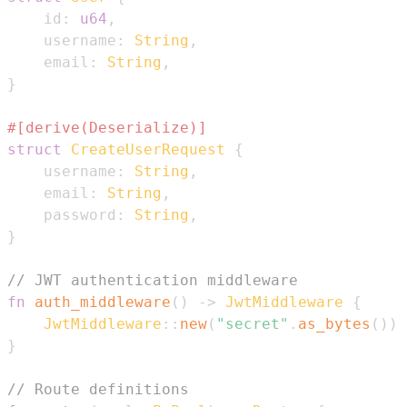
    id
:
u64
,
    username
:
String
,
    email
:
String
,
}
#[derive(Deserialize)]
struct
CreateUserRequest
{
    username
:
String
,
    email
:
String
,
    password
:
String
,
}
// JWT authentication middleware
fn
auth_middleware
(
)
->
JwtMiddleware
{
JwtMiddleware
::
new
(
"secret"
.
as_bytes
(
)
)
}
// Route definitions