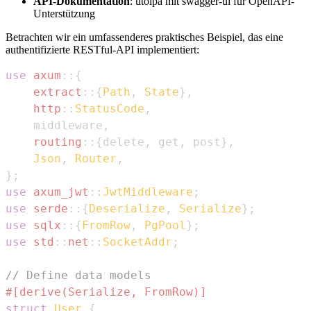
API-Dokumentation
: utoipa mit swagger-ui für OpenAPI-
Unterstützung
Betrachten wir ein umfassenderes praktisches Beispiel, das eine
authentifizierte RESTful-API implementiert:
use
axum
::
{
extract
::
{
Path
,
State
}
,
http
::
StatusCode
,
    middleware
,
routing
::
{
delete
,
 get
,
 post
}
,
Json
,
Router
,
}
;
use
axum_jwt
::
JwtMiddleware
;
use
serde
::
{
Deserialize
,
Serialize
}
;
use
sqlx
::
{
FromRow
,
PgPool
}
;
use
std
::
net
::
SocketAddr
;
// Define data models
#[derive(Serialize, FromRow)]
struct
User
{