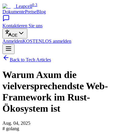
0.3
Leapcell
Dokumente
Preise
Blog
Kontaktieren Sie uns
DE
Anmelden
KOSTENLOS
anmelden
Back to Tech Articles
Warum Axum die
vielversprechendste Web-
Framework im Rust-
Ökosystem ist
Aug. 04, 2025
# golang