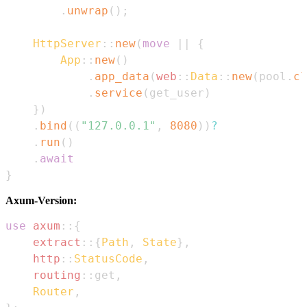
.
unwrap
(
)
;
HttpServer
::
new
(
move
|
|
{
App
::
new
(
)
.
app_data
(
web
::
Data
::
new
(
pool
.
cl
.
service
(
get_user
)
}
)
.
bind
(
(
"127.0.0.1"
,
8080
)
)
?
.
run
(
)
.
await
}
Axum-Version:
use
axum
::
{
extract
::
{
Path
,
State
}
,
http
::
StatusCode
,
routing
::
get
,
Router
,