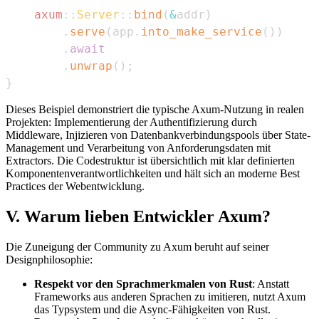
axum
::
Server
::
bind
(
&
addr
)
.
serve
(
app
.
into_make_service
(
)
)
.
await
.
unwrap
(
)
;
}
Dieses Beispiel demonstriert die typische Axum-Nutzung in realen
Projekten: Implementierung der Authentifizierung durch
Middleware, Injizieren von Datenbankverbindungspools über State-
Management und Verarbeitung von Anforderungsdaten mit
Extractors. Die Codestruktur ist übersichtlich mit klar definierten
Komponentenverantwortlichkeiten und hält sich an moderne Best
Practices der Webentwicklung.
V. Warum lieben Entwickler Axum?
Die Zuneigung der Community zu Axum beruht auf seiner
Designphilosophie:
Respekt vor den Sprachmerkmalen von Rust
: Anstatt
Frameworks aus anderen Sprachen zu imitieren, nutzt Axum
das Typsystem und die Async-Fähigkeiten von Rust.