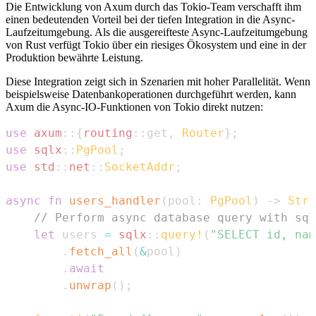
Die Entwicklung von Axum durch das Tokio-Team verschafft ihm
einen bedeutenden Vorteil bei der tiefen Integration in die Async-
Laufzeitumgebung. Als die ausgereifteste Async-Laufzeitumgebung
von Rust verfügt Tokio über ein riesiges Ökosystem und eine in der
Produktion bewährte Leistung.
Diese Integration zeigt sich in Szenarien mit hoher Parallelität. Wenn
beispielsweise Datenbankoperationen durchgeführt werden, kann
Axum die Async-IO-Funktionen von Tokio direkt nutzen:
use
axum
::
{
routing
::
get
,
Router
}
;
use
sqlx
::
PgPool
;
use
std
::
net
::
SocketAddr
;
async
fn
users_handler
(
pool
:
PgPool
)
->
Stri
// Perform async database query with sql
let
 users 
=
sqlx
::
query!
(
"SELECT id, nam
.
fetch_all
(
&
pool
)
.
await
.
unwrap
(
)
;