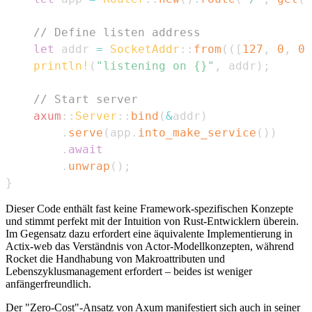
// Define listen address
let
 addr 
=
SocketAddr
::
from
(
(
[
127
,
0
,
0
,
println!
(
"listening on {}"
,
 addr
)
;
// Start server
axum
::
Server
::
bind
(
&
addr
)
.
serve
(
app
.
into_make_service
(
)
)
.
await
.
unwrap
(
)
;
}
Dieser Code enthält fast keine Framework-spezifischen Konzepte
und stimmt perfekt mit der Intuition von Rust-Entwicklern überein.
Im Gegensatz dazu erfordert eine äquivalente Implementierung in
Actix-web das Verständnis von Actor-Modellkonzepten, während
Rocket die Handhabung von Makroattributen und
Lebenszyklusmanagement erfordert – beides ist weniger
anfängerfreundlich.
Der "Zero-Cost"-Ansatz von Axum manifestiert sich auch in seiner