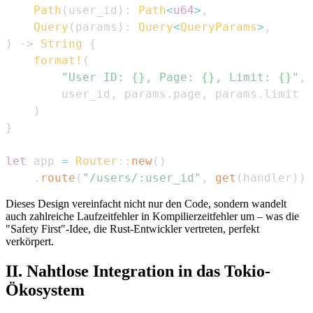
Path
(
user_id
)
:
Path
<
u64
>
,
Query
(
params
)
:
Query
<
QueryParams
>
,
)
->
String
{
format!
(
"User ID: {}, Page: {}, Limit: {}"
,
        user_id
,
 params
.
page
,
 params
.
)
}
let
 app 
=
Router
::
new
(
)
.
route
(
"/users/:user_id"
,
get
(
handler
)
)
;
Dieses Design vereinfacht nicht nur den Code, sondern wandelt
auch zahlreiche Laufzeitfehler in Kompilierzeitfehler um – was die
"Safety First"-Idee, die Rust-Entwickler vertreten, perfekt
verkörpert.
II. Nahtlose Integration in das Tokio-
Ökosystem