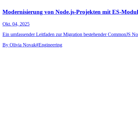
Modernisierung von Node.js-Projekten mit ES-Modu
Okt. 04, 2025
Ein umfassender Leitfaden zur Migration bestehender CommonJS Nod
By
Olivia Novak
#Engineering