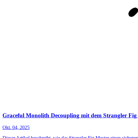
Graceful Monolith Decoupling mit dem Strangler Fig
Okt. 04, 2025
Dieser Artikel beschreibt, wie das Strangler Fig Muster einen siche