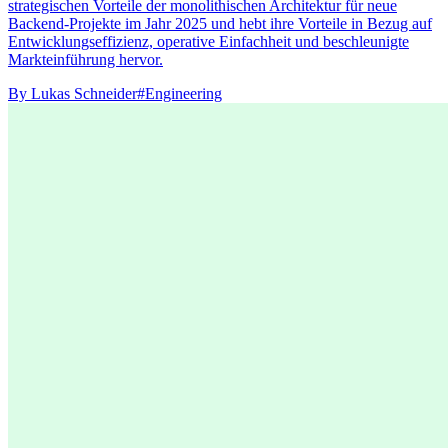
strategischen Vorteile der monolithischen Architektur für neue
Backend-Projekte im Jahr 2025 und hebt ihre Vorteile in Bezug auf
Entwicklungseffizienz, operative Einfachheit und beschleunigte
Markteinführung hervor.
By
Lukas Schneider
#Engineering