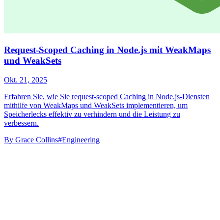
Request-Scoped Caching in Node.js mit WeakMaps
und WeakSets
Okt. 21, 2025
Erfahren Sie, wie Sie request-scoped Caching in Node.js-Diensten
mithilfe von WeakMaps und WeakSets implementieren, um
Speicherlecks effektiv zu verhindern und die Leistung zu
verbessern.
By
Grace Collins
#Engineering