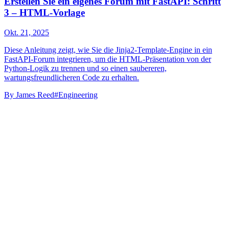
Erstellen Sie ein eigenes Forum mit FastAPI: Schritt
3 – HTML-Vorlage
Okt. 21, 2025
Diese Anleitung zeigt, wie Sie die Jinja2-Template-Engine in ein
FastAPI-Forum integrieren, um die HTML-Präsentation von der
Python-Logik zu trennen und so einen saubereren,
wartungsfreundlicheren Code zu erhalten.
By
James Reed
#Engineering